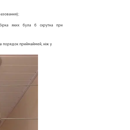
азования);
бірка яких була б скрутна при
на порядок приймай
мей, ніж у
.