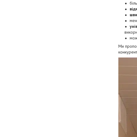
біл
від
шви
ме
уні
викори
мож
Ми проп
конкурент