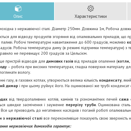
Опис
Характеристики
охідна з нержавіючої сталі. Діаметр 250мм. Довжина 1м, Робоча довжи
ється для відводу продуктів згоряння від опалювальних приладів, що п
паливі. Робочі температурні навантаження до 600 градусів, можливо
к
адусів. Робоча температура диму (в режимі підтримки температури) з 
правило не перевищує 200 градусів за Цельсієм.
це пристрій відводів для
димових газів
від приладів опалення (
котли, 
ходу
– робота при високих температурах, гладка поверхня матеріалу дл
 поглинати вологу.
нні газу, в газових котлах, утворюється велика кількість
конденсату
, яки
вий димар
і при цьому руйнує його. На оцинкованої же трубі конденсат сп
одах
від твердопаливних котлів, камінів та різноманітних печей
сажа
о
ться швидке засмічення і заужение
перерізу труби
. Оцинкована стал
 Все це призводить до негативних наслідків і поганій роботі опалюваль
 з нержавіючої сталі
все переконливіше показують свою зверхність 
ання нержавіючих димоходів гарантує: