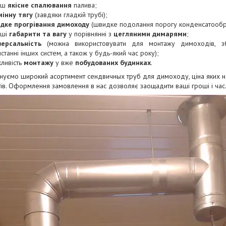
ьш
якісне спалювання
палива;
мінну тягу
(завдяки гладкій трубі);
дке прогрівання димоходу
(швидке подолання порогу конденсатообр
нші
габарити та вагу
у порівнянні з
цегляними димарями
;
версальність
(можна використовувати для монтажу димоходів, з
станні інших систем, а також у будь-який час року);
ливість
монтажу
у вже
побудованих будинках
.
онуємо
широкий асортимент сендвичных труб для димоходу, ціна яких 
ів. Оформлення замовлення в нас дозволяє заощадити ваші гроші і час