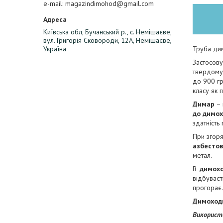
e-mail
magazindimohod@gmail.com
Київська обл, Бучанський р., с. Немішаєве,
вул. Григорія Сковороди, 12А, Немішаєве,
Труба дим
Україна
Застосову
твердому 
до 900 гр
класу як 
Димар
– 
до димо
здатність
При згоря
азбесто
метал.
В
димох
відбуває
прогорає.
Димоходи
Використ