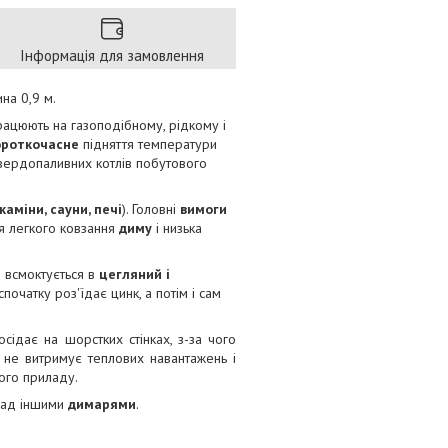
Інформація для замовлення
на 0,9 м.
рацюють на газоподібному, рідкому і
ороткочасне
підняття температури
твердопаливних котлів побутового
каміни, сауни, печі
). Головні
вимоги
я легкого ковзання
диму
і низька
й всмоктується в
цегляний і
очатку роз'їдає цинк, а потім і сам
сідає на шорстких стінках, з-за чого
ь не витримує теплових навантажень і
ного приладу.
над іншими
димарями
.