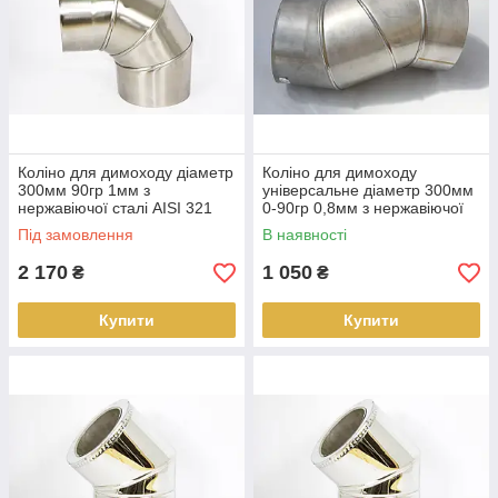
Коліно для димоходу діаметр
Коліно для димоходу
300мм 90гр 1мм з
універсальне діаметр 300мм
нержавіючої сталі AISI 321
0-90гр 0,8мм з нержавіючої
сталі AISI 304
Під замовлення
В наявності
2 170
1 050
₴
₴
Купити
Купити