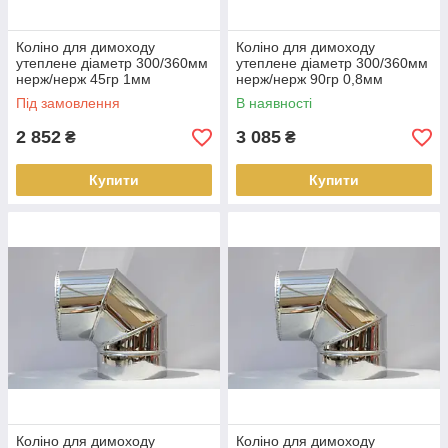
Коліно для димоходу
Коліно для димоходу
утеплене діаметр 300/360мм
утеплене діаметр 300/360мм
нерж/нерж 45гр 1мм
нерж/нерж 90гр 0,8мм
(сендвіч) AISI 321
(сендвіч) AISI 304
Під замовлення
В наявності
2 852
3 085
₴
₴
Купити
Купити
Коліно для димоходу
Коліно для димоходу