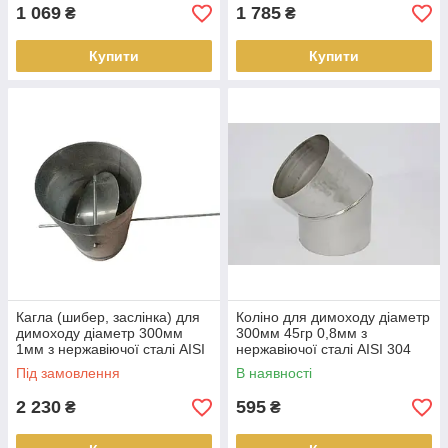
1 069
1 785
₴
₴
Купити
Купити
Кагла (шибер, заслінка) для
Коліно для димоходу діаметр
димоходу діаметр 300мм
300мм 45гр 0,8мм з
1мм з нержавіючої сталі AISI
нержавіючої сталі AISI 304
321
Під замовлення
В наявності
2 230
595
₴
₴