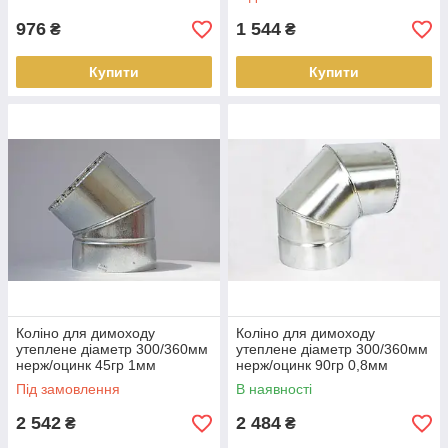
976
1 544
₴
₴
Купити
Купити
Коліно для димоходу
Коліно для димоходу
утеплене діаметр 300/360мм
утеплене діаметр 300/360мм
нерж/оцинк 45гр 1мм
нерж/оцинк 90гр 0,8мм
(сендвіч) AISI 321
(сендвіч) AISI 304
Під замовлення
В наявності
2 542
2 484
₴
₴