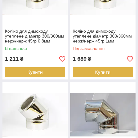
Коліно для димоходу
Коліно для димоходу
утеплене діаметр 300/360мм
утеплене діаметр 300/360мм
нерж/нерж 45гр 0,8мм
нерж/нерж 45гр 1мм
(сендвіч) AISI 304
(сендвіч) AISI 304
В наявності
Під замовлення
1 211
1 689
₴
₴
Купити
Купити