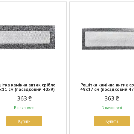
ітка камінна антик срібло
Решітка камінна антик с
х11 см (посадковий 40х9)
49х17 см (посадковий 4
363 ₴
363 ₴
В наявності
В наявності
Купити
Купити