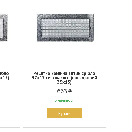
рібло
Решітка камінна антик срібло
5х15)
37х17 см з жалюзі (посадковий
35х15)
663 ₴
В наявності
Купити