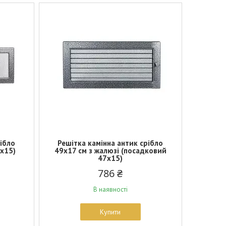
рібло
Решітка камінна антик срібло
7х15)
49х17 см з жалюзі (посадковий
47х15)
786 ₴
В наявності
Купити