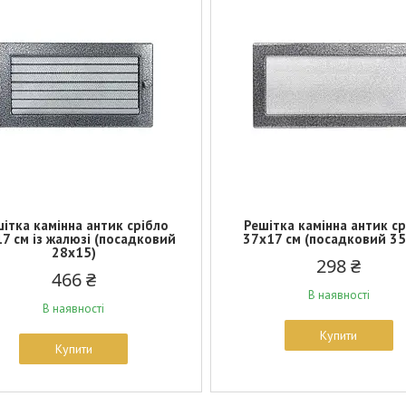
ітка камінна антик срібло
Решітка камінна антик с
7 см із жалюзі (посадковий
37х17 см (посадковий 3
28х15)
298 ₴
466 ₴
В наявності
В наявності
Купити
Купити