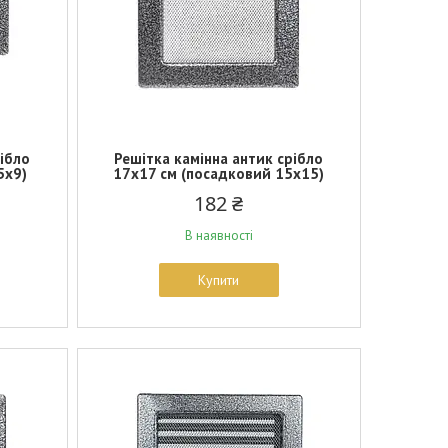
рібло
Решітка камінна антик срібло
5х9)
17х17 см (посадковий 15х15)
182 ₴
В наявності
Купити