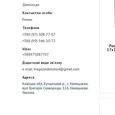
Димоходи
Роман
+380 (97) 508-77-07
+380 (99) 546-10-72
Реш
17х1
+380975087707
e-mail
magazindimohod@gmail.com
Київська обл, Бучанський р., с. Немішаєве,
вул. Григорія Сковороди, 12А, Немішаєве,
Україна