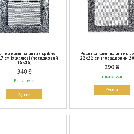
ітка камінна антик срібло
Решітка камінна антик с
7 см із жалюзі (посадковий
22х22 см (посадковий 2
15х15)
290 ₴
340 ₴
В наявності
В наявності
Купити
Купити