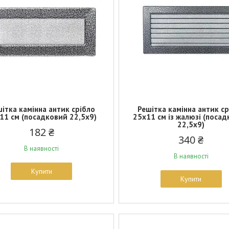
ітка камінна антик срібло
Решітка камінна антик с
11 см (посадковий 22,5х9)
25х11 см із жалюзі (поса
22,5х9)
182 ₴
340 ₴
В наявності
В наявності
Купити
Купити