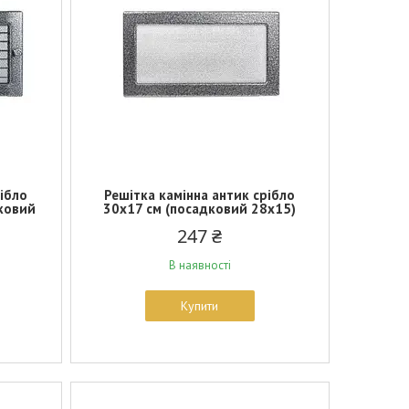
рібло
Решітка камінна антик срібло
дковий
30х17 см (посадковий 28х15)
247 ₴
В наявності
Купити