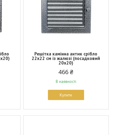
рібло
Решітка камінна антик срібло
0х20)
22х22 см із жалюзі (посадковий
20х20)
466 ₴
В наявності
Купити