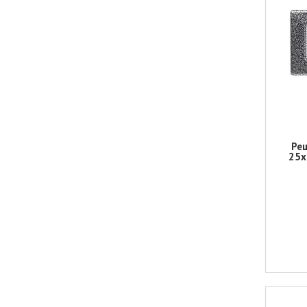
Реш
25х