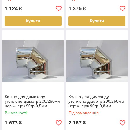
1 124
1 375
₴
₴
Купити
Купити
Коліно для димоходу
Коліно для димоходу
утеплене діаметр 200/260мм
утеплене діаметр 200/260мм
нерж/нерж 90гр 0,5мм
нерж/нерж 90гр 0,8мм
(сендвіч) AISI 304
(сендвіч) AISI 304
В наявності
Під замовлення
1 673
2 167
₴
₴