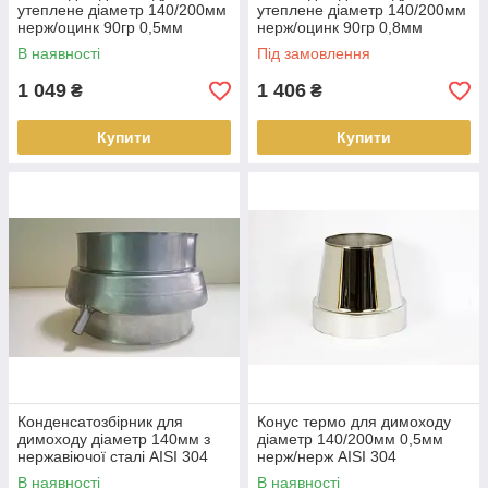
утеплене діаметр 140/200мм
утеплене діаметр 140/200мм
нерж/оцинк 90гр 0,5мм
нерж/оцинк 90гр 0,8мм
(сендвіч) AISI 304
(сендвіч) AISI 304
В наявності
Під замовлення
1 049
1 406
₴
₴
Купити
Купити
Конденсатозбірник для
Конус термо для димоходу
димоходу діаметр 140мм з
діаметр 140/200мм 0,5мм
нержавіючої сталі AISI 304
нерж/нерж AISI 304
В наявності
В наявності