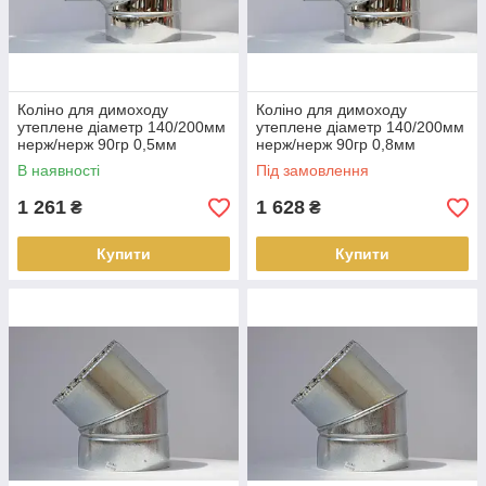
Коліно для димоходу
Коліно для димоходу
утеплене діаметр 140/200мм
утеплене діаметр 140/200мм
нерж/нерж 90гр 0,5мм
нерж/нерж 90гр 0,8мм
(сендвіч) AISI 304
(сендвіч) AISI 304
В наявності
Під замовлення
1 261
1 628
₴
₴
Купити
Купити