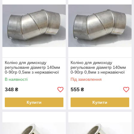
Коліно для димоходу
Коліно для димоходу
регульоване діаметр 140мм
регульоване діаметр 140мм
0-90гр 0,5мм з нержавіючої
0-90гр 0,8мм з нержавіючої
сталі AISI 304
сталі AISI 304
В наявності
Під замовлення
348
555
₴
₴
Купити
Купити