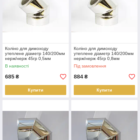
Коліно для димоходу
Коліно для димоходу
утеплене діаметр 140/200мм
утеплене діаметр 140/200мм
нерж/нерж 45гр 0,5мм
нерж/нерж 45гр 0,8мм
(сендвіч) AISI 304
(сендвіч) AISI 304
В наявності
Під замовлення
685
884
₴
₴
Купити
Купити