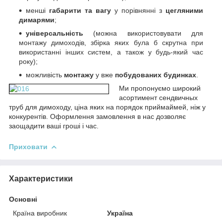
менші
габарити та вагу
у порівнянні з
цегляними
димарями
;
універсальність
(можна використовувати для
монтажу димоходів, збірка яких була б скрутна при
використанні інших систем, а також у будь-який час
року);
можливість
монтажу
у вже
побудованих будинках
.
Ми пропонуємо
широкий
асортимент сендвичных
труб для димоходу, ціна яких на порядок приймай
мей, ніж у
конкурентів. Оформлення замовлення в нас дозволяє
заощадити ваші гроші і час.
Приховати
Характеристики
Основні
Країна виробник
Україна