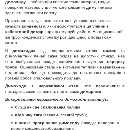
димоходу
– робота при високих температурах, гладка
поверхня матеріалу для легкого ковзання
диму
і низька
здатність поглинати вологу.
При згорянні газу, в газових котлах, утворюється велика
кількість
конденсату
, який всмоктується в
цегляний і
азбестовий димар
і при цьому руйнує його. На оцинкованої
же трубі конденсат спочатку роз'їдає цинк, а потім і сам
метал.
В
димоходах
від твердопаливних котлів, камінів та
різноманітних печей
сажа
осідає на шорстких стінках, з-за
чого відбувається швидке засмічення і заужение
перерізу
труби
. Оцинкована сталь не витримує теплових навантажень
і прогорає. Все це призводить до негативних наслідків і
поганій роботі опалювального приладу.
Димоходи з нержавіючої сталі
все переконливіше
показують свою зверхність над іншими
димарями
.
Використання нержавіючих димоходів гарантує:
більш
якісне спалювання
палива;
відмінну тягу
(завдяки гладкій трубі);
швидке прогрівання димоходу
(швидке подолання
порогу конденсатообразования);