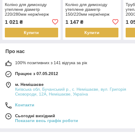
Коліно для димоходу
Коліно для димоходу
Труб
утеплене діаметр
утеплене діаметр
утеп
220/280мм нерж/нерж
150/220мм нерж/нерж
200/
45гр 0,8мм (сендвіч) AISI
45гр 1мм (сендвіч) AISI
0,25
1 021
1 147
1 0
₴
₴
304
321
321
Купити
Купити
Про нас
100% позитивних з 141 відгука за рік
Працює з 07.05.2012
м. Немішаєве
Київська обл, Бучанський р., с. Немішаєве, вул. Григорія
Сковороди, 12А, Немішаєве, Україна
Контакти
Сьогодні вихідний
Показати весь графік роботи