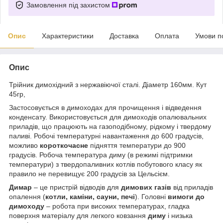
Замовлення під захистом
Опис
Характеристики
Доставка
Оплата
Умови п
Опис
Трійник димохідний з нержавіючої сталі. Діаметр 160мм. Кут
45гр,
Застосовується в димоходах для прочищення і відведення
конденсату. Використовується для димоходів опалювальних
приладів, що працюють на газоподібному, рідкому і твердому
паливі. Робочі температурні навантаження до 600 градусів,
можливо
короткочасне
підняття температури до 900
градусів. Робоча температура диму (в режимі підтримки
температури) з твердопаливних котлів побутового класу як
правило не перевищує 200 градусів за Цельсієм.
Димар
– це пристрій відводів для
димових газів
від приладів
опалення (
котли, каміни, сауни, печі
). Головні
вимоги до
димоходу
– робота при високих температурах, гладка
поверхня матеріалу для легкого ковзання
диму
і низька