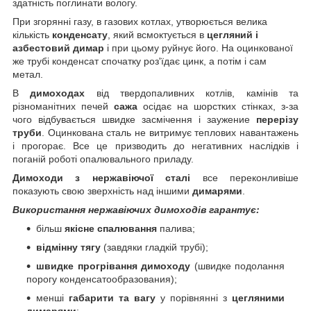
здатність поглинати вологу.
При згорянні газу, в газових котлах, утворюється велика
кількість
конденсату
, який всмоктується в
цегляний і
азбестовий димар
і при цьому руйнує його. На оцинкованої
же трубі конденсат спочатку роз'їдає цинк, а потім і сам
метал.
В
димоходах
від твердопаливних котлів, камінів та
різноманітних печей
сажа
осідає на шорстких стінках, з-за
чого відбувається швидке засмічення і заужение
перерізу
труби
. Оцинкована сталь не витримує теплових навантажень
і прогорає. Все це призводить до негативних наслідків і
поганій роботі опалювального приладу.
Димоходи з нержавіючої сталі
все переконливіше
показують свою зверхність над іншими
димарями
.
Використання нержавіючих димоходів гарантує:
більш
якісне спалювання
палива;
відмінну тягу
(завдяки гладкій трубі);
швидке прогрівання димоходу
(швидке подолання
порогу конденсатообразования);
менші
габарити та вагу
у порівнянні з
цегляними
димарями
;