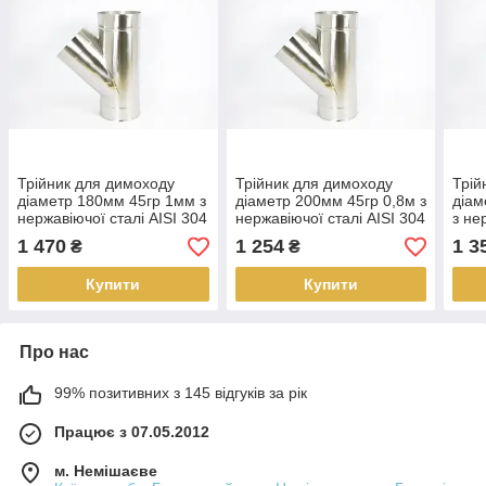
Трійник для димоходу
Трійник для димоходу
Трій
діаметр 180мм 45гр 1мм з
діаметр 200мм 45гр 0,8м з
діам
нержавіючої сталі AISI 304
нержавіючої сталі AISI 304
з не
304
1 470
1 254
1 3
₴
₴
Купити
Купити
Про нас
99% позитивних з 145 відгуків за рік
Працює з 07.05.2012
м. Немішаєве