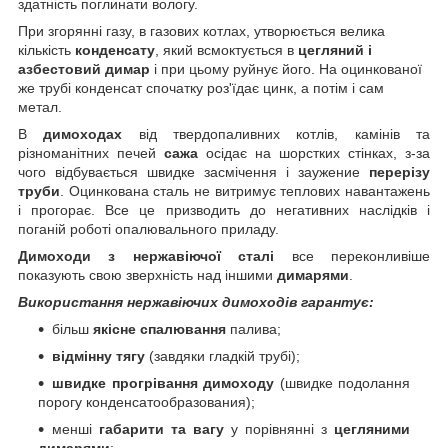
здатність поглинати вологу.
При згорянні газу, в газових котлах, утворюється велика
кількість
конденсату
, який всмоктується в
цегляний і
азбестовий димар
і при цьому руйнує його. На оцинкованої
же трубі конденсат спочатку роз'їдає цинк, а потім і сам
метал.
В
димоходах
від твердопаливних котлів, камінів та
різноманітних печей
сажа
осідає на шорстких стінках, з-за
чого відбувається швидке засмічення і заужение
перерізу
труби
. Оцинкована сталь не витримує теплових навантажень
і прогорає. Все це призводить до негативних наслідків і
поганій роботі опалювального приладу.
Димоходи з нержавіючої сталі
все переконливіше
показують свою зверхність над іншими
димарями
.
Використання нержавіючих димоходів гарантує:
більш
якісне спалювання
палива;
відмінну тягу
(завдяки гладкій трубі);
швидке прогрівання димоходу
(швидке подолання
порогу конденсатообразования);
менші
габарити та вагу
у порівнянні з
цегляними
димарями
;