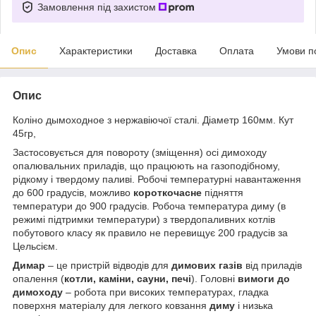
Замовлення під захистом
Опис
Характеристики
Доставка
Оплата
Умови п
Опис
Коліно дымоходное з нержавіючої сталі. Діаметр 160мм. Кут
45гр,
Застосовується для повороту (зміщення) осі димоходу
опалювальних приладів, що працюють на газоподібному,
рідкому і твердому паливі. Робочі температурні навантаження
до 600 градусів, можливо
короткочасне
підняття
температури до 900 градусів. Робоча температура диму (в
режимі підтримки температури) з твердопаливних котлів
побутового класу як правило не перевищує 200 градусів за
Цельсієм.
Димар
– це пристрій відводів для
димових газів
від приладів
опалення (
котли, каміни, сауни, печі
). Головні
вимоги до
димоходу
– робота при високих температурах, гладка
поверхня матеріалу для легкого ковзання
диму
і низька