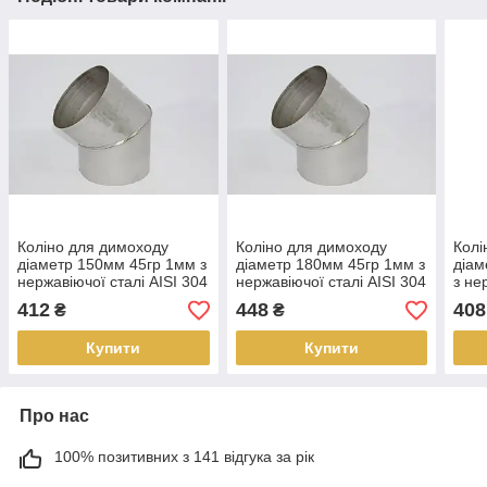
Коліно для димоходу
Коліно для димоходу
Колі
діаметр 150мм 45гр 1мм з
діаметр 180мм 45гр 1мм з
діам
нержавіючої сталі AISI 304
нержавіючої сталі AISI 304
з не
304
412
448
408
₴
₴
Купити
Купити
Про нас
100% позитивних з 141 відгука за рік