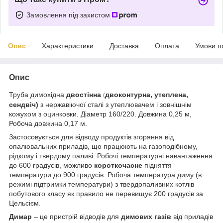
Замовлення під захистом
Опис
Характеристики
Доставка
Оплата
Умови п
Опис
Труба димохідна
двостінна
двоконтурна, утеплена,
(
сендвіч)
з нержавіючої сталі з утеплювачем і зовнішнім
кожухом з оцинковки. Діаметр 160/220. Довжина 0,25 м,
Робоча довжина 0,17 м.
Застосовується для відводу продуктів згоряння від
опалювальних приладів, що працюють на газоподібному,
рідкому і твердому паливі. Робочі температурні навантаження
до 600 градусів, можливо
короткочасне
підняття
температури до 900 градусів. Робоча температура диму (в
режимі підтримки температури) з твердопаливних котлів
побутового класу як правило не перевищує 200 градусів за
Цельсієм.
Димар
– це пристрій відводів для
димових газів
від приладів