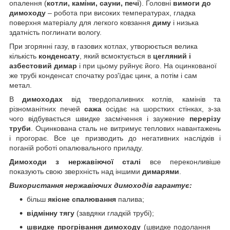
опалення (
котли, каміни, сауни, печі
). Головні
вимоги до
димоходу
– робота при високих температурах, гладка
поверхня матеріалу для легкого ковзання
диму
і низька
здатність поглинати вологу.
При згорянні газу, в газових котлах, утворюється велика
кількість
конденсату
, який всмоктується в
цегляний і
азбестовий димар
і при цьому руйнує його. На оцинкованої
же трубі конденсат спочатку роз'їдає цинк, а потім і сам
метал.
В
димоходах
від твердопаливних котлів, камінів та
різноманітних печей
сажа
осідає на шорстких стінках, з-за
чого відбувається швидке засмічення і заужение
перерізу
труби
. Оцинкована сталь не витримує теплових навантажень
і прогорає. Все це призводить до негативних наслідків і
поганій роботі опалювального приладу.
Димоходи з нержавіючої сталі
все переконливіше
показують свою зверхність над іншими
димарями
.
Використання нержавіючих димоходів гарантує:
більш
якісне спалювання
палива;
відмінну тягу
(завдяки гладкій трубі);
швидке прогрівання димоходу
(швидке подолання