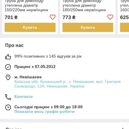
Труба для димоходу
Труба для димоходу
Труб
утеплена діаметр
утеплена діаметр
утеп
150/220мм нерж/оцинк
180/250мм нерж/оцинк
160/
0,25м 1мм (сендвіч) AISI
0,25м 1мм (сендвіч) AISI
0,25
701
773
625
₴
₴
304
304
304
Купити
Купити
Про нас
99% позитивних з 145 відгуків за рік
Працює з 07.05.2012
м. Немішаєве
Київська обл, Бучанський р., с. Немішаєве, вул. Григорія
Сковороди, 12А, Немішаєве, Україна
Контакти
Сьогодні працює з 09:00 до 18:00
Показати весь графік роботи