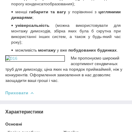
порогу конденсатообразования);
менші
габарити та вагу
у порівнянні з
цегляними
димарями
;
універсальність
(можна використовувати для
монтажу димоходів, збірка яких була б скрутна при
використанні інших систем, а також у будь-який час
року);
можливість
монтажу
у вже
побудованих будинках
.
Ми пропонуємо
широкий
асортимент сендвичных
труб для димоходу, ціна яких на порядок приймай
мей, ніж у
конкурентів. Оформлення замовлення в нас дозволяє
заощадити ваші гроші і час.
Приховати
Характеристики
Основні