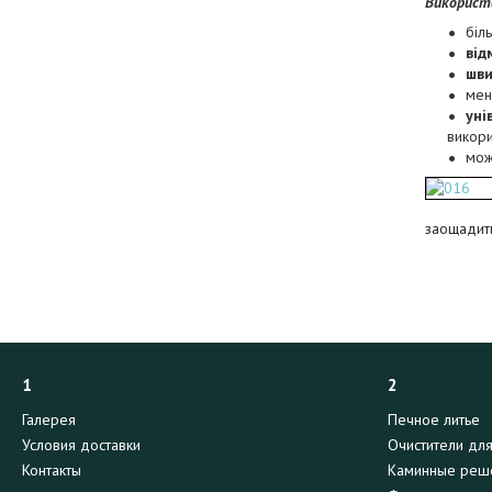
Використ
біл
від
шви
ме
уні
викори
мож
заощадити
1
2
Галерея
Печное литье
Условия доставки
Очистители дл
Контакты
Каминные реш