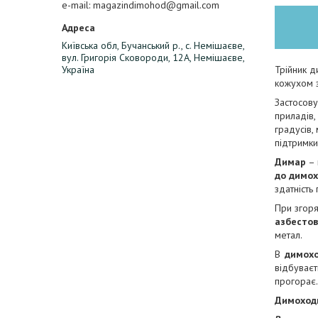
e-mail
magazindimohod@gmail.com
Київська обл, Бучанський р., с. Немішаєве,
вул. Григорія Сковороди, 12А, Немішаєве,
Трійник 
Україна
кожухом з
Застосову
приладів,
градусів
підтримки
Димар
– 
до димо
здатність
При згоря
азбесто
метал.
В
димох
відбуває
прогорає.
Димоходи