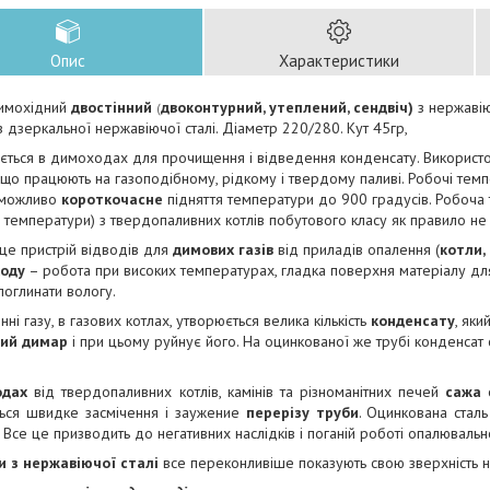
Опис
Характеристики
димохідний
двостінний
двоконтурний, утеплений, сендвіч)
з нержавію
(
 дзеркальної нержавіючої сталі. Діаметр 220/280. Кут 45гр,
ється в димоходах для прочищення і відведення конденсату. Використ
 що працюють на газоподібному, рідкому і твердому паливі. Робочі тем
, можливо
короткочасне
підняття температури до 900 градусів. Робоча
 температури) з твердопаливних котлів побутового класу як правило не
це пристрій відводів для
димових газів
від приладів опалення (
котли, 
ходу
– робота при високих температурах, гладка поверхня матеріалу дл
 поглинати вологу.
нні газу, в газових котлах, утворюється велика кількість
конденсату
, яки
вий димар
і при цьому руйнує його. На оцинкованої же трубі конденсат сп
одах
від твердопаливних котлів, камінів та різноманітних печей
сажа
о
ться швидке засмічення і заужение
перерізу труби
. Оцинкована стал
 Все це призводить до негативних наслідків і поганій роботі опалюваль
 з нержавіючої сталі
все переконливіше показують свою зверхність 