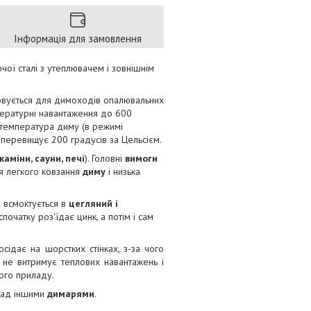
Інформація для замовлення
чої сталі з утеплювачем і зовнішнім
овується для димоходів опалювальних
пературні навантаження до 600
 температура диму (в режимі
 перевищує 200 градусів за Цельсієм.
каміни, сауни, печі
). Головні
вимоги
я легкого ковзання
диму
і низька
й всмоктується в
цегляний і
очатку роз'їдає цинк, а потім і сам
сідає на шорстких стінках, з-за чого
ь не витримує теплових навантажень і
ного приладу.
над іншими
димарями
.