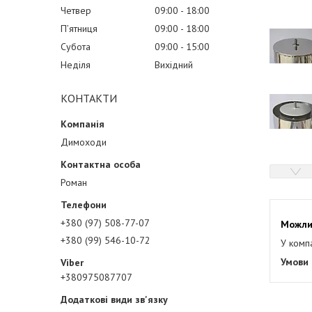
Четвер
09:00
18:00
Пʼятниця
09:00
18:00
Субота
09:00
15:00
Неділя
Вихідний
КОНТАКТИ
Димоходи
Роман
+380 (97) 508-77-07
+380 (99) 546-10-72
У комп
+380975087707