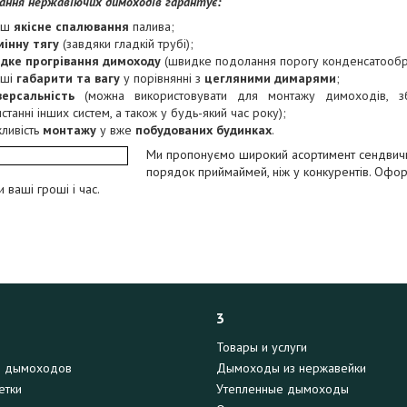
ання нержавіючих димоходів гарантує:
ьш
якісне спалювання
палива;
мінну тягу
(завдяки гладкій трубі);
дке прогрівання димоходу
(швидке подолання порогу конденсатообр
нші
габарити та вагу
у порівнянні з
цегляними димарями
;
версальність
(можна використовувати для монтажу димоходів, з
станні інших систем, а також у будь-який час року);
ливість
монтажу
у вже
побудованих будинках
.
Ми пропонуємо
широкий асортимент сендвичн
порядок приймай
мей, ніж у конкурентів. Оф
 ваші гроші і час.
3
Товары и услуги
я дымоходов
Дымоходы из нержавейки
етки
Утепленные дымоходы