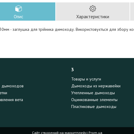
Опис
Характеристики
30мм - заглушка для трійника димоходу. Використовується для збору ко
3
Товары и услуги
я дымоходов
Дымоходы из нержавейки
етки
Утепленные дымоходы
вления вета
Оцинкованные элементы
Пластиковые дымоходы
Сайт створений на маркетплейсі
Prom.ua