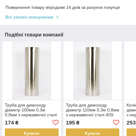
Повернення товару впродовж 14 днів за рахунок покупця
Всі умови повернення
Подібні товари компанії
Труба для димоходу
Труба для димоходу
Колі
діаметр 100мм 0,3м
діаметр 110мм 0,3м 0,8мм
діам
0,8мм з нержавіючої сталі
з нержавіючої сталі AISI
з не
AISI 304
304
304
174
195
253
₴
₴
Купити
Купити