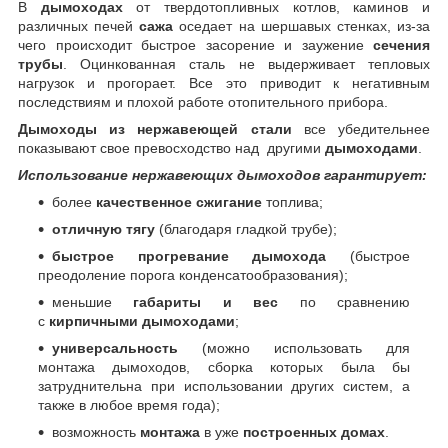
В
дымоходах
от твердотопливных котлов, каминов и
различных печей
сажа
оседает на шершавых стенках, из-за
чего происходит быстрое засорение и заужение
сечения
трубы
. Оцинкованная сталь не выдерживает тепловых
нагрузок и прогорает. Все это приводит к негативным
последствиям и плохой работе отопительного прибора.
Дымоходы из нержавеющей стали
все убедительнее
показывают свое превосходство над другими
дымоходами
.
Использование нержавеющих дымоходов гарантирует:
более
качественное сжигание
топлива;
отличную тягу
(благодаря гладкой трубе);
быстрое прогревание дымохода
(быстрое
преодоление порога конденсатообразования);
меньшие
габариты и вес
по сравнению
с
кирпичными дымоходами
;
универсальность
(можно использовать для
монтажа дымоходов, сборка которых была бы
затруднительна при использовании других систем, а
также в любое время года);
возможность
монтажа
в уже
построенных домах
.