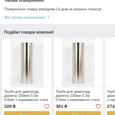
Умови повернення
Повернення товару впродовж 14 днів за рахунок покупця
Всі умови повернення
Подібні товари компанії
Труба для димоходу
Труба для димоходу
Труб
діаметр 200мм 0,3м
діаметр 220мм 0,3м
діам
0,8мм з нержавіючої сталі
0,8мм з нержавіючої сталі
з не
AISI 304
AISI 304
304
326
361
274
₴
₴