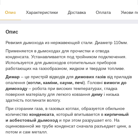
Опис
Характеристики
Доставка
Оплата
Умови п
Опис
Ревизия дымохода из нержавеющей стали. Диаметр 110мм.
Применяется в дымоходах для прочистки и отвода
конденсата. Устанавливается под тройником подключения.
Используется для дымоходов отопительных приборов
работающих на газообразном, жидком и твердом топливе.
Димар
– це пристрій відводів для
димових газів
від приладів
опалення (
котли, каміни, сауни, печі
). Головні
вимоги до
димоходу
– робота при високих температурах, гладка
поверхня матеріалу для легкого ковзання
диму
і низька
здатність поглинати вологу.
При сгорании газа, в газовых котлах, образуется обильное
количество
конденсата
, который впитывается в
кирпичный
и асбестовый дымоход
и при этом разрушает его. На
оцинкованной же трубе конденсат сначала разъедает цинк, а
потом и сам металл.