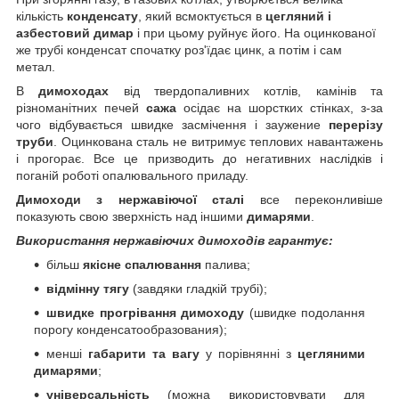
кількість
конденсату
, який всмоктується в
цегляний і
азбестовий димар
і при цьому руйнує його. На оцинкованої
же трубі конденсат спочатку роз'їдає цинк, а потім і сам
метал.
В
димоходах
від твердопаливних котлів, камінів та
різноманітних печей
сажа
осідає на шорстких стінках, з-за
чого відбувається швидке засмічення і заужение
перерізу
труби
. Оцинкована сталь не витримує теплових навантажень
і прогорає. Все це призводить до негативних наслідків і
поганій роботі опалювального приладу.
Димоходи з нержавіючої сталі
все переконливіше
показують свою зверхність над іншими
димарями
.
Використання нержавіючих димоходів гарантує:
більш
якісне спалювання
палива;
відмінну тягу
(завдяки гладкій трубі);
швидке прогрівання димоходу
(швидке подолання
порогу конденсатообразования);
менші
габарити та вагу
у порівнянні з
цегляними
димарями
;
універсальність
(можна використовувати для