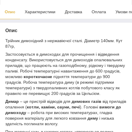
Опис
Характеристики
Доставка
Оплата
Умови п
Опис
Трійник димохідний з нержавіючої сталі. Діаметр 140мм. Кут
87гр,
Застосовується в димоходах для прочищення і відведення
конденсату. Використовується для димоходів опалювальних
приладів, що працюють на газоподібному, рідкому і твердому
паливі. Робочі температурні навантаження до 600 градусів,
можливо
короткочасне
підняття температури до 900
градусів. Робоча температура диму (в режимі підтримки
температури) з твердопаливних котлів побутового класу як
правило не перевищує 200 градусів за Цельсієм.
Димар
– це пристрій відводів для
димових газів
від приладів
опалення (
котли, каміни, сауни, печі
). Головні
вимоги до
димоходу
– робота при високих температурах, гладка
поверхня матеріалу для легкого ковзання
диму
і низька
здатність поглинати вологу.
При згорянні газу, в газових котлах, утворюється велика