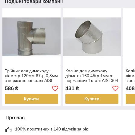
Подібні товари компанії
Трійник для димоходу
Коліно для димоходу
Колі
діаметр 120мм 87гр 0,8мм
діаметр 160 45гр 1мм з
діам
з нержавіючої сталі AISI
нержавіючої сталі AISI 304
з не
304
304
586
431
408
₴
₴
Купити
Купити
Про нас
100% позитивних з 140 відгуків за рік