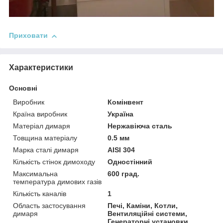
Приховати
Характеристики
Основні
Виробник
Комінвент
Країна виробник
Україна
Матеріал димаря
Нержавіюча сталь
Товщина матеріалу
0.5 мм
Марка сталі димаря
AISI 304
Кількість стінок димоходу
Одностінний
Максимальна
600 град.
температура димових газів
Кількість каналів
1
Область застосування
Печі, Каміни, Котли,
димаря
Вентиляційні системи,
Генераторні установки