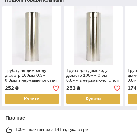
Труба для димоходу
Труба для димоходу
Труб
діаметр 160мм 0,3м
діаметр 100мм 0,5м
діам
0,8мм з нержавіючої сталі
0,8мм з нержавіючої сталі
0,8м
AISI 304
AISI 304
AISI
252
253
174
₴
₴
Купити
Купити
Про нас
100% позитивних з 141 відгука за рік