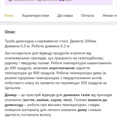
Опис
Характеристики
Доставка
Оплата
Умови п
Опис
Труба димохідна з нержавіючої сталі. Діаметр 200мм.
Довжина 0,3 м, Робоча довжина 0,2 м.
Застосовується для відводу продуктів згоряння від
опалювальних приладів, що працюють на газоподібному,
рідкому і твердому паливі. Робочі температурні навантаження
до 600 градусів, можливо
короткочасне
підняття
температури до 900 градусів. Робоча температура диму (в
режимі підтримки температури) з твердопаливних котлів
побутового класу як правило не перевищує 200 градусів за
Цельсієм.
Димар
– це пристрій відводів для
димових газів
від приладів
опалення (
котли, каміни, сауни, печі
). Головні
вимоги до
димоходу
– робота при високих температурах, гладка
поверхня матеріалу для легкого ковзання
диму
і низька
здатність поглинати вологу.