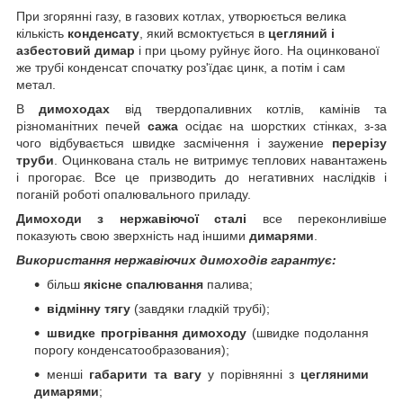
При згорянні газу, в газових котлах, утворюється велика
кількість
конденсату
, який всмоктується в
цегляний і
азбестовий димар
і при цьому руйнує його. На оцинкованої
же трубі конденсат спочатку роз'їдає цинк, а потім і сам
метал.
В
димоходах
від твердопаливних котлів, камінів та
різноманітних печей
сажа
осідає на шорстких стінках, з-за
чого відбувається швидке засмічення і заужение
перерізу
труби
. Оцинкована сталь не витримує теплових навантажень
і прогорає. Все це призводить до негативних наслідків і
поганій роботі опалювального приладу.
Димоходи з нержавіючої сталі
все переконливіше
показують свою зверхність над іншими
димарями
.
Використання нержавіючих димоходів гарантує:
більш
якісне спалювання
палива;
відмінну тягу
(завдяки гладкій трубі);
швидке прогрівання димоходу
(швидке подолання
порогу конденсатообразования);
менші
габарити та вагу
у порівнянні з
цегляними
димарями
;