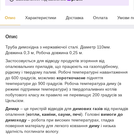
Опис
Характеристики
Доставка
Оплата
Умови п
Опис
Труба димохідна з нержавіючої сталі. Діаметр 110мм.
Довжина 0,3 м, Робоча довжина 0,25 м.
Застосовується для відводу продуктів згоряння від
опалювальних приладів, що працюють на газоподібному,
рідкому і твердому паливі. Робочі температурні навантаження
до 600 градусів, можливо
короткочасне
підняття
температури до 900 градусів. Робоча температура диму (в
режимі підтримки температури) з твердопаливних котлів
побутового класу як правило не перевищує 200 градусів за
Цельсієм.
Димар
– це пристрій відводів для
димових газів
від приладів
опалення (
котли, каміни, сауни, печі
). Головні
вимоги до
димоходу
– робота при високих температурах, гладка
поверхня матеріалу для легкого ковзання
диму
і низька
здатність поглинати вологу.