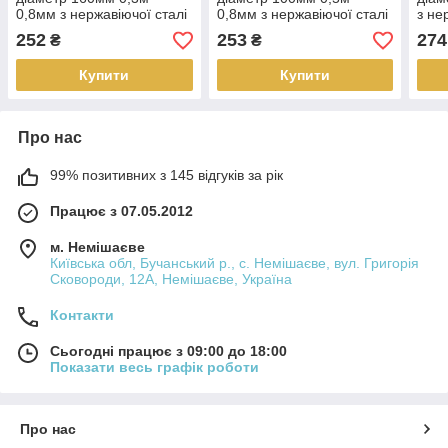
0,8мм з нержавіючої сталі
0,8мм з нержавіючої сталі
з не
AISI 304
AISI 304
304
252
253
274
₴
₴
Купити
Купити
Про нас
99% позитивних з 145 відгуків за рік
Працює з 07.05.2012
м. Немішаєве
Київська обл, Бучанський р., с. Немішаєве, вул. Григорія
Сковороди, 12А, Немішаєве, Україна
Контакти
Сьогодні працює з 09:00 до 18:00
Показати весь графік роботи
Про нас