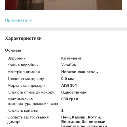
Приховати
Характеристики
Основні
Виробник
Комінвент
Країна виробник
Україна
Матеріал димаря
Нержавіюча сталь
Товщина матеріалу
0.5 мм
Марка сталі димаря
AISI 304
Кількість стінок димоходу
Одностінний
Максимальна
600 град.
температура димових газів
Кількість каналів
1
Область застосування
Печі, Каміни, Котли,
димаря
Вентиляційні системи,
Генераторні установки