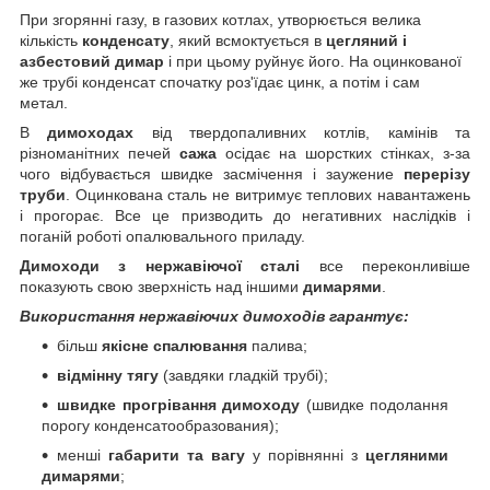
При згорянні газу, в газових котлах, утворюється велика
кількість
конденсату
, який всмоктується в
цегляний і
азбестовий димар
і при цьому руйнує його. На оцинкованої
же трубі конденсат спочатку роз'їдає цинк, а потім і сам
метал.
В
димоходах
від твердопаливних котлів, камінів та
різноманітних печей
сажа
осідає на шорстких стінках, з-за
чого відбувається швидке засмічення і заужение
перерізу
труби
. Оцинкована сталь не витримує теплових навантажень
і прогорає. Все це призводить до негативних наслідків і
поганій роботі опалювального приладу.
Димоходи з нержавіючої сталі
все переконливіше
показують свою зверхність над іншими
димарями
.
Використання нержавіючих димоходів гарантує:
більш
якісне спалювання
палива;
відмінну тягу
(завдяки гладкій трубі);
швидке прогрівання димоходу
(швидке подолання
порогу конденсатообразования);
менші
габарити та вагу
у порівнянні з
цегляними
димарями
;