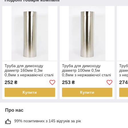
Труба для димоходу
Труба для димоходу
Труб
діаметр 160мм 0,3м
діаметр 100мм 0,5м
діам
0,8мм з нержавіючої сталі
0,8мм з нержавіючої сталі
з не
AISI 304
AISI 304
304
252
253
274
₴
₴
Купити
Купити
Про нас
99% позитивних з 145 відгуків за рік