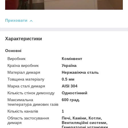
Приховати
Характеристики
Основні
Виробник
Комінвент
Країна виробник
Україна
Матеріал димаря
Нержавіюча сталь
Товщина матеріалу
0.5 мм
Марка сталі димаря
AISI 304
Кількість стінок димоходу
Одностінний
Максимальна
600 град.
температура димових газів
Кількість каналів
1
Область застосування
Печі, Каміни, Котли,
димаря
Вентиляційні системи,
Генераторні установки