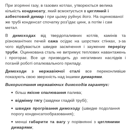
При згорянні газу, в газових котлах, утворюється велика
кількість
конденсату
, який всмоктується в
цегляний і
азбестовий димар
і при цьому руйнує його. На оцинкованої
же трубі конденсат спочатку роз'їдає цинк, а потім і сам
метал.
В
димоходах
від твердопаливних котлів, камінів та
різноманітних печей
сажа
осідає на шорстких стінках, з-за
чого відбувається швидке засмічення і заужение
перерізу
труби
. Оцинкована сталь не витримує теплових навантажень
і прогорає. Все це призводить до негативних наслідків і
поганій роботі опалювального приладу.
Димоходи з нержавіючої сталі
все переконливіше
показують свою зверхність над іншими
димарями
.
Використання нержавіючих димоходів гарантує:
більш
якісне спалювання
палива;
відмінну тягу
(завдяки гладкій трубі);
швидке прогрівання димоходу
(швидке подолання
порогу конденсатообразования);
менші
габарити та вагу
у порівнянні з
цегляними
димарями
;