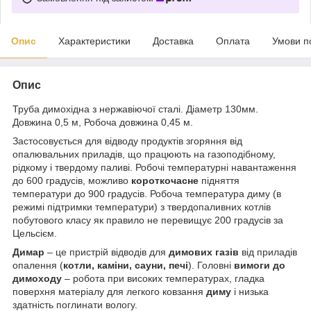
Опис
Характеристики
Доставка
Оплата
Умови п
Опис
Труба димохідна з нержавіючої сталі. Діаметр 130мм.
Довжина 0,5 м, Робоча довжина 0,45 м.
Застосовується для відводу продуктів згоряння від
опалювальних приладів, що працюють на газоподібному,
рідкому і твердому паливі. Робочі температурні навантаження
до 600 градусів, можливо
короткочасне
підняття
температури до 900 градусів. Робоча температура диму (в
режимі підтримки температури) з твердопаливних котлів
побутового класу як правило не перевищує 200 градусів за
Цельсієм.
Димар
– це пристрій відводів для
димових газів
від приладів
опалення (
котли, каміни, сауни, печі
). Головні
вимоги до
димоходу
– робота при високих температурах, гладка
поверхня матеріалу для легкого ковзання
диму
і низька
здатність поглинати вологу.