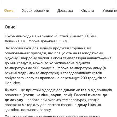
Опис
Характеристики
Доставка
Оплата
Умови п
Опис
Труба димохідна з нержавіючої сталі. Діаметр 110мм.
Довжина 1м, Робоча довжина 0,95 м.
Застосовується для відводу продуктів згоряння від
опалювальних приладів, що працюють на газоподібному,
рідкому і твердому паливі. Робочі температурні навантаження
до 600 градусів, можливо
короткочасне
підняття
температури до 900 градусів. Робоча температура диму (в
режимі підтримки температури) з твердопаливних котлів
побутового класу як правило не перевищує 200 градусів за
Цельсієм.
Димар
– це пристрій відводів для
димових газів
від приладів
опалення (
котли, каміни, сауни, печі
). Головні
вимоги до
димоходу
– робота при високих температурах, гладка
поверхня матеріалу для легкого ковзання
диму
і низька
здатність поглинати вологу.
При згорянні газу, в газових котлах, утворюється велика