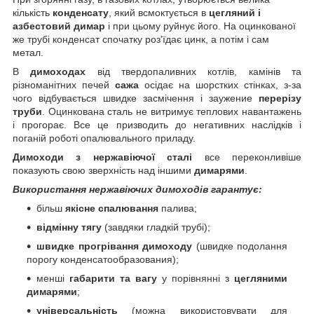
кількість
конденсату
, який всмоктується в
цегляний і
азбестовий димар
і при цьому руйнує його. На оцинкованої
же трубі конденсат спочатку роз'їдає цинк, а потім і сам
метал.
В
димоходах
від твердопаливних котлів, камінів та
різноманітних печей
сажа
осідає на шорстких стінках, з-за
чого відбувається швидке засмічення і заужение
перерізу
труби
. Оцинкована сталь не витримує теплових навантажень
і прогорає. Все це призводить до негативних наслідків і
поганій роботі опалювального приладу.
Димоходи з нержавіючої сталі
все переконливіше
показують свою зверхність над іншими
димарями
.
Використання нержавіючих димоходів гарантує:
більш
якісне спалювання
палива;
відмінну тягу
(завдяки гладкій трубі);
швидке прогрівання димоходу
(швидке подолання
порогу конденсатообразования);
менші
габарити та вагу
у порівнянні з
цегляними
димарями
;
універсальність
(можна використовувати для