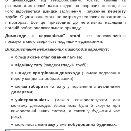
різноманітних печей
сажа
осідає на шорстких стінках, з-за
чого відбувається швидке засмічення і заужение
перерізу
труби
. Оцинкована сталь не витримує теплових навантажень
і прогорає. Все це призводить до негативних наслідків і
поганій роботі опалювального приладу.
Димоходи з нержавіючої сталі
все переконливіше
показують свою зверхність над іншими
димарями
.
Використання нержавіючих димоходів гарантує:
більш
якісне спалювання
палива;
відмінну тягу
(завдяки гладкій трубі);
швидке прогрівання димоходу
(швидке подолання
порогу конденсатообразования);
менші
габарити та вагу
у порівнянні з
цегляними
димарями
;
універсальність
(можна використовувати для
монтажу димоходів, збірка яких була б скрутна при
використанні інших систем, а також у будь-який час
року);
можливість
монтажу
у вже
побудованих будинках
.