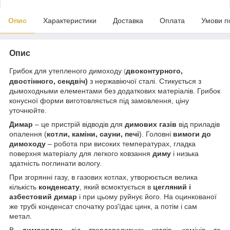
Опис
Характеристики
Доставка
Оплата
Умови п
Опис
Грибок для утепленого димоходу
двоконтурного,
(
двостінного
, сендвіч)
з нержавіючої сталі. Стикується з
дымоходными елементами без додаткових матеріалів. Грибок
конусної форми виготовляється під замовлення, ціну
уточнюйте.
Димар
– це пристрій відводів для
димових газів
від приладів
опалення (
котли, каміни, сауни, печі
). Головні
вимоги до
димоходу
– робота при високих температурах, гладка
поверхня матеріалу для легкого ковзання
диму
і низька
здатність поглинати вологу.
При згорянні газу, в газових котлах, утворюється велика
кількість
конденсату
, який всмоктується в
цегляний і
азбестовий димар
і при цьому руйнує його. На оцинкованої
же трубі конденсат спочатку роз'їдає цинк, а потім і сам
метал.
В
димоходах
від твердопаливних котлів, камінів та