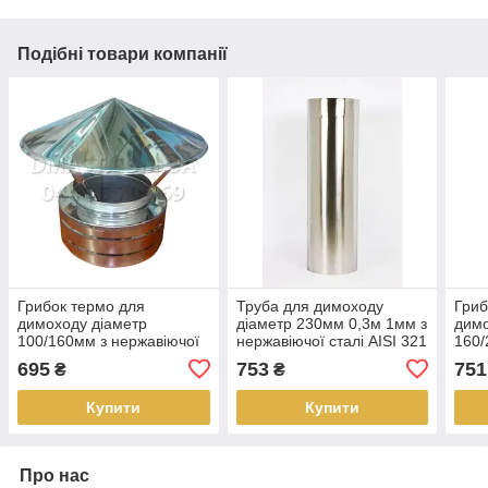
Подібні товари компанії
Грибок термо для
Труба для димоходу
Гриб
димоходу діаметр
діаметр 230мм 0,3м 1мм з
димо
100/160мм з нержавіючої
нержавіючої сталі AISI 321
160/
сталі
стал
695
753
751
₴
₴
Купити
Купити
Про нас