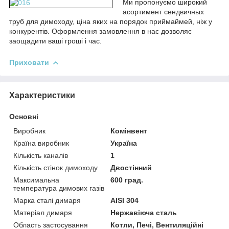
Ми пропонуємо
широкий
асортимент сендвичных
труб для димоходу, ціна яких на порядок приймай
мей, ніж у
конкурентів. Оформлення замовлення в нас дозволяє
заощадити ваші гроші і час.
Приховати
Характеристики
Основні
Виробник
Комінвент
Країна виробник
Україна
Кількість каналів
1
Кількість стінок димоходу
Двостінний
Максимальна
600 град.
температура димових газів
Марка сталі димаря
AISI 304
Матеріал димаря
Нержавіюча сталь
Область застосування
Котли, Печі, Вентиляційні