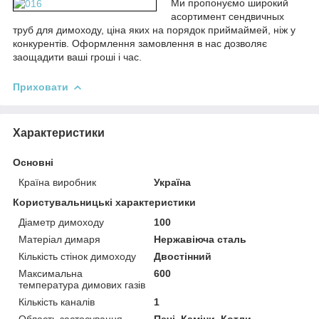
Ми пропонуємо
широкий
асортимент сендвичных
труб для димоходу, ціна яких на порядок приймай
мей, ніж у
конкурентів. Оформлення замовлення в нас дозволяє
заощадити ваші гроші і час.
Приховати
Характеристики
Основні
Країна виробник
Україна
Користувальницькі характеристики
Діаметр димоходу
100
Матеріал димаря
Нержавіюча сталь
Кількість стінок димоходу
Двостінний
Максимальна
600
температура димових газів
Кількість каналів
1
Область застосування
Печі, Каміни, Котли,