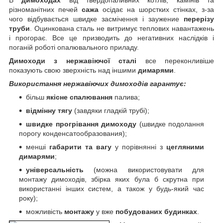
різноманітних печей
сажа
осідає на шорстких стінках, з-за
чого відбувається швидке засмічення і заужение
перерізу
труби
. Оцинкована сталь не витримує теплових навантажень
і прогорає. Все це призводить до негативних наслідків і
поганій роботі опалювального приладу.
Димоходи з нержавіючої сталі
все переконливіше
показують свою зверхність над іншими
димарями
.
Використання нержавіючих димоходів гарантує:
більш
якісне спалювання
палива;
відмінну тягу
(завдяки гладкій трубі);
швидке прогрівання димоходу
(швидке подолання
порогу конденсатообразования);
менші
габарити та вагу
у порівнянні з
цегляними
димарями
;
універсальність
(можна використовувати для
монтажу димоходів, збірка яких була б скрутна при
використанні інших систем, а також у будь-який час
року);
можливість
монтажу
у вже
побудованих будинках
.