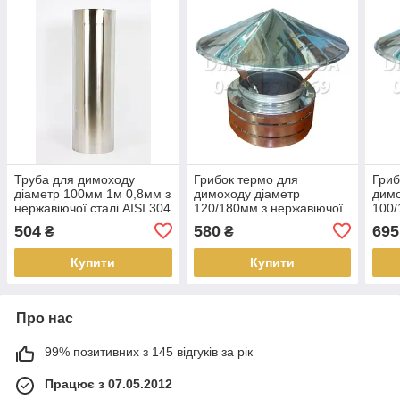
Труба для димоходу
Грибок термо для
Гриб
діаметр 100мм 1м 0,8мм з
димоходу діаметр
димо
нержавіючої сталі AISI 304
120/180мм з нержавіючої
100/
сталі
стал
504
580
695
₴
₴
Купити
Купити
Про нас
99% позитивних з 145 відгуків за рік
Працює з 07.05.2012