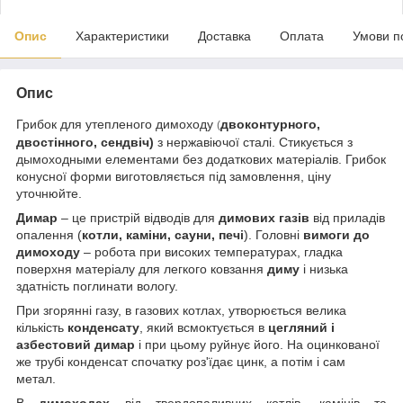
Опис
Характеристики
Доставка
Оплата
Умови п
Опис
Грибок для утепленого димоходу
двоконтурного,
(
двостінного
, сендвіч)
з нержавіючої сталі. Стикується з
дымоходными елементами без додаткових матеріалів. Грибок
конусної форми виготовляється під замовлення, ціну
уточнюйте.
Димар
– це пристрій відводів для
димових газів
від приладів
опалення (
котли, каміни, сауни, печі
). Головні
вимоги до
димоходу
– робота при високих температурах, гладка
поверхня матеріалу для легкого ковзання
диму
і низька
здатність поглинати вологу.
При згорянні газу, в газових котлах, утворюється велика
кількість
конденсату
, який всмоктується в
цегляний і
азбестовий димар
і при цьому руйнує його. На оцинкованої
же трубі конденсат спочатку роз'їдає цинк, а потім і сам
метал.
В
димоходах
від твердопаливних котлів, камінів та