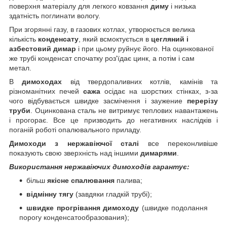
поверхня матеріалу для легкого ковзання
диму
і низька
здатність поглинати вологу.
При згорянні газу, в газових котлах, утворюється велика
кількість
конденсату
, який всмоктується в
цегляний і
азбестовий димар
і при цьому руйнує його. На оцинкованої
же трубі конденсат спочатку роз'їдає цинк, а потім і сам
метал.
В
димоходах
від твердопаливних котлів, камінів та
різноманітних печей
сажа
осідає на шорстких стінках, з-за
чого відбувається швидке засмічення і заужение
перерізу
труби
. Оцинкована сталь не витримує теплових навантажень
і прогорає. Все це призводить до негативних наслідків і
поганій роботі опалювального приладу.
Димоходи з нержавіючої сталі
все переконливіше
показують свою зверхність над іншими
димарями
.
Використання нержавіючих димоходів гарантує:
більш
якісне спалювання
палива;
відмінну тягу
(завдяки гладкій трубі);
швидке прогрівання димоходу
(швидке подолання
порогу конденсатообразования);