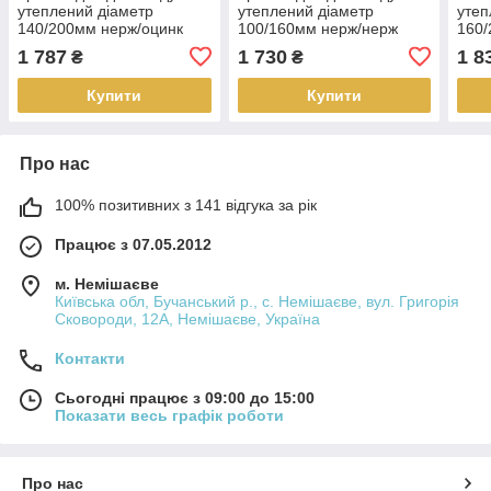
утеплений діаметр
утеплений діаметр
утеп
140/200мм нерж/оцинк
100/160мм нерж/нерж
160/
45гр 0,8мм (сендвіч) AISI
45гр 0,8мм (сендвіч) AISI
90гр
1 787
1 730
1 8
₴
₴
304
304
304
Купити
Купити
Про нас
100% позитивних з 141 відгука за рік
Працює з 07.05.2012
м. Немішаєве
Київська обл, Бучанський р., с. Немішаєве, вул. Григорія
Сковороди, 12А, Немішаєве, Україна
Контакти
Сьогодні працює з 09:00 до 15:00
Показати весь графік роботи
Про нас