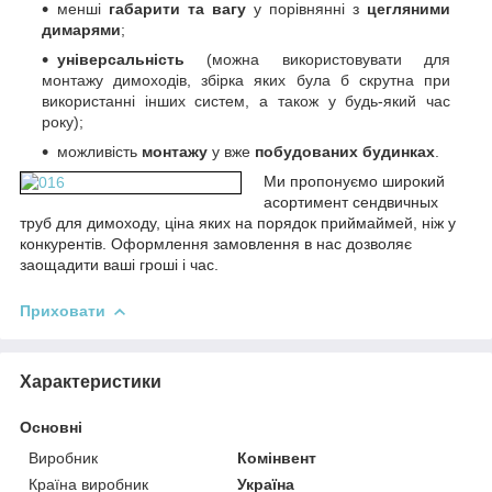
менші
габарити та вагу
у порівнянні з
цегляними
димарями
;
універсальність
(можна використовувати для
монтажу димоходів, збірка яких була б скрутна при
використанні інших систем, а також у будь-який час
року);
можливість
монтажу
у вже
побудованих будинках
.
Ми пропонуємо
широкий
асортимент сендвичных
труб для димоходу, ціна яких на порядок приймай
мей, ніж у
конкурентів. Оформлення замовлення в нас дозволяє
заощадити ваші гроші і час.
Приховати
Характеристики
Основні
Виробник
Комінвент
Країна виробник
Україна