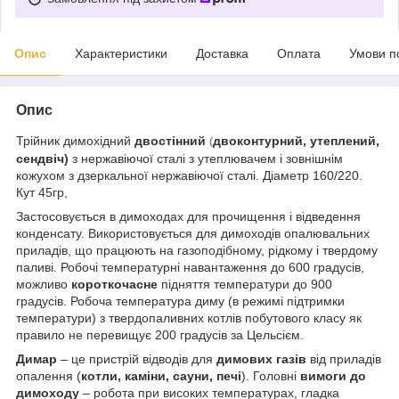
Опис
Характеристики
Доставка
Оплата
Умови п
Опис
Трійник димохідний
двостінний
двоконтурний, утеплений,
(
сендвіч)
з нержавіючої сталі з утеплювачем і зовнішнім
кожухом з дзеркальної нержавіючої сталі. Діаметр 160/220.
Кут 45гр,
Застосовується в димоходах для прочищення і відведення
конденсату. Використовується для димоходів опалювальних
приладів, що працюють на газоподібному, рідкому і твердому
паливі. Робочі температурні навантаження до 600 градусів,
можливо
короткочасне
підняття температури до 900
градусів. Робоча температура диму (в режимі підтримки
температури) з твердопаливних котлів побутового класу як
правило не перевищує 200 градусів за Цельсієм.
Димар
– це пристрій відводів для
димових газів
від приладів
опалення (
котли, каміни, сауни, печі
). Головні
вимоги до
димоходу
– робота при високих температурах, гладка