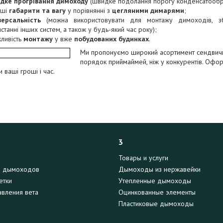
дке прогрівання димоходу
(швидке подолання порогу конденсатообр
нші
габарити та вагу
у порівнянні з
цегляними димарями
;
версальність
(можна використовувати для монтажу димоходів, з
станні інших систем, а також у будь-який час року);
ливість
монтажу
у вже
побудованих будинках
.
Ми пропонуємо
широкий асортимент сендвичн
порядок приймай
мей, ніж у конкурентів. Оф
 ваші гроші і час.
3
Товары и услуги
я дымоходов
Дымоходы из нержавейки
етки
Утепленные дымоходы
вления вета
Оцинкованные элементы
Пластиковые дымоходы