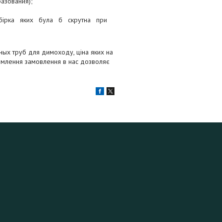
азования);
бірка яких була б скрутна при
ых труб для димоходу, ціна яких на
ормлення замовлення в нас дозволяє