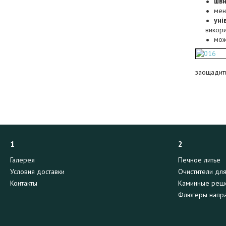
шви
ме
уні
викори
мож
заощадити
1
2
Галерея
Печное литье
Условия доставки
Очистители дл
Контакты
Каминные реш
Флюгеры напра