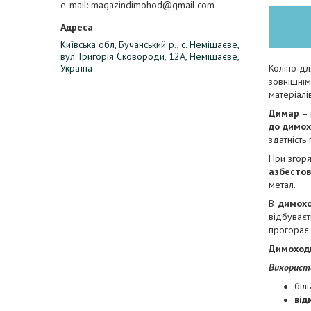
e-mail
magazindimohod@gmail.com
Київська обл, Бучанський р., с. Немішаєве,
вул. Григорія Сковороди, 12А, Немішаєве,
Коліно д
Україна
зовнішнім
матеріалів
Димар
– 
до димо
здатність
При згоря
азбесто
метал.
В
димох
відбуває
прогорає.
Димоходи
Використ
біл
від