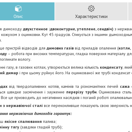
Опис
Характеристики
ля димоходу
двухстенное
двоконтурне, утеплене, сендвіч)
з нержва
(
 кожухом з оцинковки. Кут 45 градусів. Стикується з іншими дымоходн
.
це пристрій відводів для
димових газів
від приладів опалення (
котли, 
ходу
– робота при високих температурах, гладка поверхня матеріалу дл
 поглинати вологу.
нні газу, в газових котлах, утворюється велика кількість
конденсату
, яки
вий димар
і при цьому руйнує його. На оцинкованої же трубі конденсат сп
одах
від твердопаливних котлів, камінів та різноманітних печей
сажа
о
ться швидке засмічення і заужение
перерізу труби
. Оцинкована стал
 Все це призводить до негативних наслідків і поганій роботі опалюваль
 з нержавіючої сталі
все переконливіше показують свою зверхність 
ання нержавіючих димоходів гарантує:
ьш
якісне спалювання
палива;
мінну тягу
(завдяки гладкій трубі);