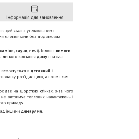
Інформація для замовлення
еющей сталі з утеплювачем і
ыми елементами без додаткових
каміни, сауни, печі
). Головні
вимоги
я легкого ковзання
диму
і низька
й всмоктується в
цегляний і
очатку роз'їдає цинк, а потім і сам
сідає на шорстких стінках, з-за чого
ь не витримує теплових навантажень і
ного приладу.
над іншими
димарями
.