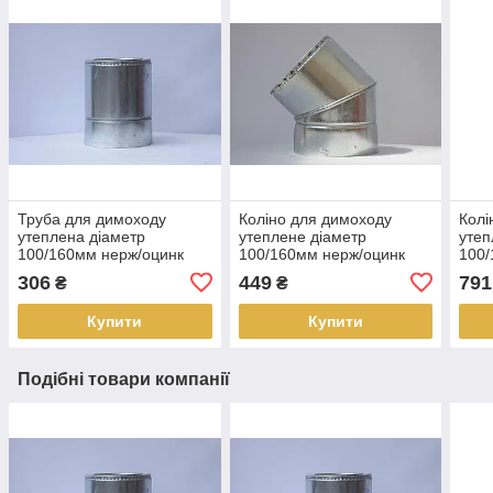
Труба для димоходу
Коліно для димоходу
Колі
утеплена діаметр
утеплене діаметр
утеп
100/160мм нерж/оцинк
100/160мм нерж/оцинк
100/
0,25м 0,5мм (сендвіч) AISI
45гр 0,5мм (сендвіч) AISI
90гр
306
449
791
₴
₴
304
304
304
Купити
Купити
Подібні товари компанії