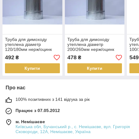
Труба для димоходу
Труба для димоходу
Труб
утеплена діаметр
утеплена діаметр
утеп
120/180мм нерж/оцинк
200/260мм нерж/оцинк
100/
0,25м 0,8мм (сендвіч) AISI
0,25м 0,8мм (сендвіч) AISI
0,5м
492
478
549
₴
₴
304
304
304
Купити
Купити
Про нас
100% позитивних з 141 відгука за рік
Працює з 07.05.2012
м. Немішаєве
Київська обл, Бучанський р., с. Немішаєве, вул. Григорія
Сковороди, 12А, Немішаєве, Україна