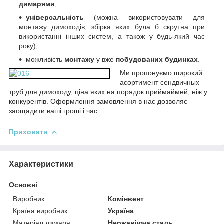
димарями
;
універсальність
(можна використовувати для
монтажу димоходів, збірка яких була б скрутна при
використанні інших систем, а також у будь-який час
року);
можливість
монтажу
у вже
побудованих будинках
.
Ми пропонуємо
широкий
асортимент сендвичных
труб для димоходу, ціна яких на порядок приймай
мей, ніж у
конкурентів. Оформлення замовлення в нас дозволяє
заощадити ваші гроші і час.
Приховати
Характеристики
Основні
Виробник
Комінвент
Країна виробник
Україна
Матеріал димаря
Нержавіюча сталь