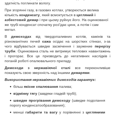
здатність поглинати вологу.
При згорянні газу, в газових котлах, утворюється велика
кількість
конденсату
, який всмоктується в
цегляний і
азбестовий димар
і при цьому руйнує його. На оцинкованої
же трубі конденсат спочатку роз'їдає цинк, а потім і сам
метал.
В
димоходах
від твердопаливних котлів, камінів та
різноманітних печей
сажа
осідає на шорстких стінках, з-за
чого відбувається швидке засмічення і заужение
перерізу
труби
. Оцинкована сталь не витримує теплових навантажень
і прогорає. Все це призводить до негативних наслідків і
поганій роботі опалювального приладу.
Димоходи з нержавіючої сталі
все переконливіше
показують свою зверхність над іншими
димарями
.
Використання нержавіючих димоходів гарантує:
більш
якісне спалювання
палива;
відмінну тягу
(завдяки гладкій трубі);
швидке прогрівання димоходу
(швидке подолання
порогу конденсатообразования);
менші
габарити та вагу
у порівнянні з
цегляними