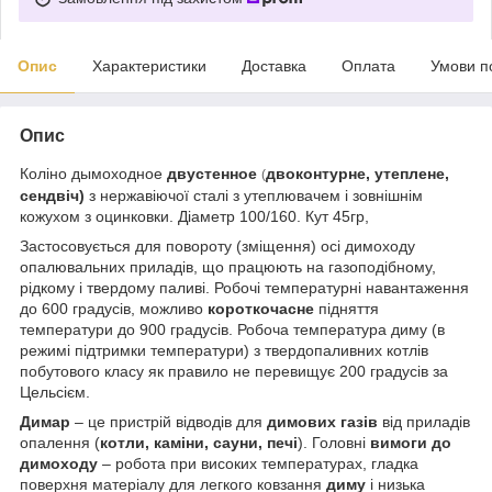
Опис
Характеристики
Доставка
Оплата
Умови п
Опис
Коліно дымоходное
двустенное
двоконтурне, утеплене,
(
сендвіч)
з нержавіючої сталі з утеплювачем і зовнішнім
кожухом з оцинковки. Діаметр 100/160. Кут 45гр,
Застосовується для повороту (зміщення) осі димоходу
опалювальних приладів, що працюють на газоподібному,
рідкому і твердому паливі. Робочі температурні навантаження
до 600 градусів, можливо
короткочасне
підняття
температури до 900 градусів. Робоча температура диму (в
режимі підтримки температури) з твердопаливних котлів
побутового класу як правило не перевищує 200 градусів за
Цельсієм.
Димар
– це пристрій відводів для
димових газів
від приладів
опалення (
котли, каміни, сауни, печі
). Головні
вимоги до
димоходу
– робота при високих температурах, гладка
поверхня матеріалу для легкого ковзання
диму
і низька