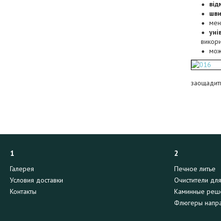
від
шви
ме
уні
викори
мож
заощадити
1
2
Галерея
Печное литье
Условия доставки
Очистители дл
Контакты
Каминные реш
Флюгеры напра