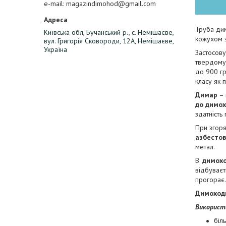
e-mail
magazindimohod@gmail.com
Труба ди
Київська обл, Бучанський р., с. Немішаєве,
кожухом з
вул. Григорія Сковороди, 12А, Немішаєве,
Україна
Застосову
твердому 
до 900 гр
класу як 
Димар
– 
до димо
здатність
При згоря
азбесто
метал.
В
димох
відбуває
прогорає.
Димоходи
Використ
біл