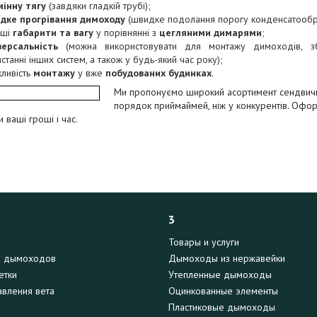
мінну тягу
(завдяки гладкій трубі);
дке прогрівання димоходу
(швидке подолання порогу конденсатообр
нші
габарити та вагу
у порівнянні з
цегляними димарями
;
версальність
(можна використовувати для монтажу димоходів, з
станні інших систем, а також у будь-який час року);
ливість
монтажу
у вже
побудованих будинках
.
Ми пропонуємо
широкий асортимент сендвичн
порядок приймай
мей, ніж у конкурентів. Оф
 ваші гроші і час.
3
Товары и услуги
я дымоходов
Дымоходы из нержавейки
етки
Утепленные дымоходы
вления вета
Оцинкованные элементы
Пластиковые дымоходы