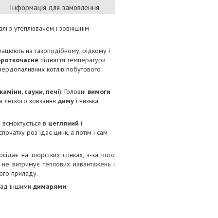
Інформація для замовлення
алі з утеплювачем і зовнішнім
рацюють на газоподібному, рідкому і
ороткочасне
підняття температури
твердопаливних котлів побутового
каміни, сауни, печі
). Головні
вимоги
я легкого ковзання
диму
і низька
й всмоктується в
цегляний і
очатку роз'їдає цинк, а потім і сам
сідає на шорстких стінках, з-за чого
ь не витримує теплових навантажень і
ного приладу.
над іншими
димарями
.