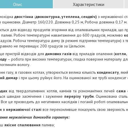
Опис
Характеристики
мохідна
двостінна
двоконтурна, утеплена, сендвіч)
з нержавіючої ст
(
 оцинковки. Діаметр 160/220. Довжина 0,25 м, Робоча довжина 0,17 м.
ється для відводу продуктів згоряння від опалювальних приладів, що п
паливі. Робочі температурні навантаження до 600 градусів, можливо
к
адусів. Робоча температура диму (в режимі підтримки температури) з 
правило не перевищує 200 градусів за Цельсієм.
це пристрій відводів для
димових газів
від приладів опалення (
котли, 
ходу
– робота при високих температурах, гладка поверхня матеріалу дл
 поглинати вологу.
нні газу, в газових котлах, утворюється велика кількість
конденсату
, яки
вий димар
і при цьому руйнує його. На оцинкованої же трубі конденсат сп
одах
від твердопаливних котлів, камінів та різноманітних печей
сажа
о
ться швидке засмічення і заужение
перерізу труби
. Оцинкована стал
 Все це призводить до негативних наслідків і поганій роботі опалюваль
 з нержавіючої сталі
все переконливіше показують свою зверхність 
ання нержавіючих димоходів гарантує:
ьш
якісне спалювання
палива;