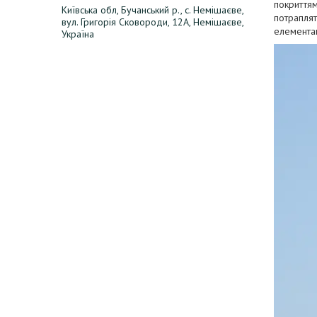
покриттям
Київська обл, Бучанський р., с. Немішаєве,
потраплят
вул. Григорія Сковороди, 12А, Немішаєве,
елементам
Україна