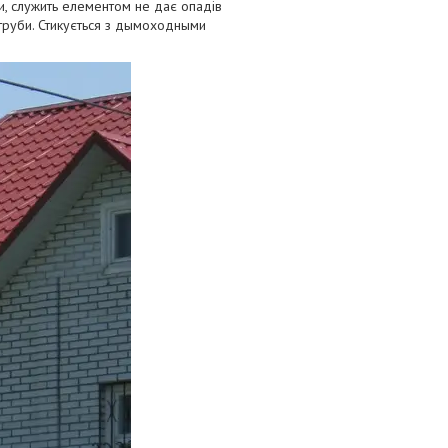
и, служить елементом не дає опадів
 труби. Стикується з дымоходными