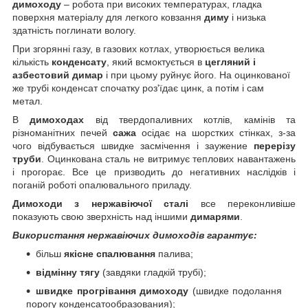
димоходу
– робота при високих температурах, гладка
поверхня матеріалу для легкого ковзання
диму
і низька
здатність поглинати вологу.
При згорянні газу, в газових котлах, утворюється велика
кількість
конденсату
, який всмоктується в
цегляний і
азбестовий димар
і при цьому руйнує його. На оцинкованої
же трубі конденсат спочатку роз'їдає цинк, а потім і сам
метал.
В
димоходах
від твердопаливних котлів, камінів та
різноманітних печей
сажа
осідає на шорстких стінках, з-за
чого відбувається швидке засмічення і заужение
перерізу
труби
. Оцинкована сталь не витримує теплових навантажень
і прогорає. Все це призводить до негативних наслідків і
поганій роботі опалювального приладу.
Димоходи з нержавіючої сталі
все переконливіше
показують свою зверхність над іншими
димарями
.
Використання нержавіючих димоходів гарантує:
більш
якісне спалювання
палива;
відмінну тягу
(завдяки гладкій трубі);
швидке прогрівання димоходу
(швидке подолання
порогу конденсатообразования);