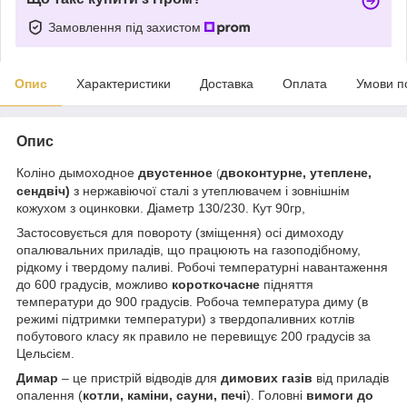
Замовлення під захистом
Опис
Характеристики
Доставка
Оплата
Умови п
Опис
Коліно дымоходное
двустенное
двоконтурне, утеплене,
(
сендвіч)
з нержавіючої сталі з утеплювачем і зовнішнім
кожухом з оцинковки. Діаметр 130/230. Кут 90гр,
Застосовується для повороту (зміщення) осі димоходу
опалювальних приладів, що працюють на газоподібному,
рідкому і твердому паливі. Робочі температурні навантаження
до 600 градусів, можливо
короткочасне
підняття
температури до 900 градусів. Робоча температура диму (в
режимі підтримки температури) з твердопаливних котлів
побутового класу як правило не перевищує 200 градусів за
Цельсієм.
Димар
– це пристрій відводів для
димових газів
від приладів
опалення (
котли, каміни, сауни, печі
). Головні
вимоги до