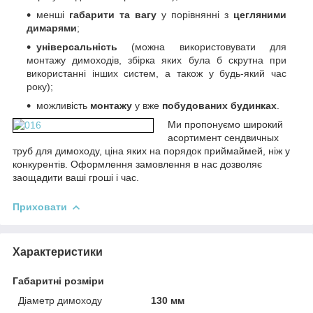
менші
габарити та вагу
у порівнянні з
цегляними
димарями
;
універсальність
(можна використовувати для
монтажу димоходів, збірка яких була б скрутна при
використанні інших систем, а також у будь-який час
року);
можливість
монтажу
у вже
побудованих будинках
.
Ми пропонуємо
широкий
асортимент сендвичных
труб для димоходу, ціна яких на порядок приймай
мей, ніж у
конкурентів. Оформлення замовлення в нас дозволяє
заощадити ваші гроші і час.
Приховати
Характеристики
Габаритні розміри
Діаметр димоходу
130 мм