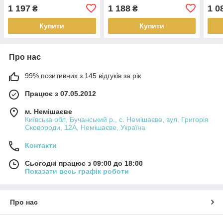
45гр 1мм (сендвіч) AISI
0,25м 1мм (сендвіч) AISI
90гр
1 197
1 188
1 0
₴
₴
321
321
304
Купити
Купити
Про нас
99% позитивних з 145 відгуків за рік
Працює з 07.05.2012
м. Немішаєве
Київська обл, Бучанський р., с. Немішаєве, вул. Григорія
Сковороди, 12А, Немішаєве, Україна
Контакти
Сьогодні працює з 09:00 до 18:00
Показати весь графік роботи
Про нас