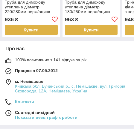
Труба для димоходу
Труба для димоходу
Трій
утеплена діаметр
утеплена діаметр
діам
220/280мм нерж/оцинк
180/250мм нерж/оцинк
з не
0,25м 1мм (сендвіч) AISI
0,25м 1мм (сендвіч) AISI
304
936
963
948
₴
₴
304
321
Купити
Купити
Про нас
100% позитивних з 141 відгука за рік
Працює з 07.05.2012
м. Немішаєве
Київська обл, Бучанський р., с. Немішаєве, вул. Григорія
Сковороди, 12А, Немішаєве, Україна
Контакти
Сьогодні вихідний
Показати весь графік роботи