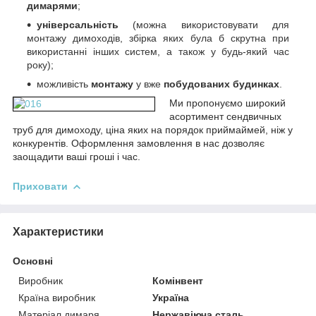
димарями
;
універсальність
(можна використовувати для
монтажу димоходів, збірка яких була б скрутна при
використанні інших систем, а також у будь-який час
року);
можливість
монтажу
у вже
побудованих будинках
.
Ми пропонуємо
широкий
асортимент сендвичных
труб для димоходу, ціна яких на порядок приймай
мей, ніж у
конкурентів. Оформлення замовлення в нас дозволяє
заощадити ваші гроші і час.
Приховати
Характеристики
Основні
Виробник
Комінвент
Країна виробник
Україна
Матеріал димаря
Нержавіюча сталь