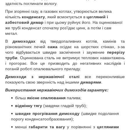
здатність поглинати вологу.
При згорянні газу, в газових котлах, утворюється велика
кількість
конденсату
, який всмоктується в
цегляний і
азбестовий димар
і при цьому руйнує його. На оцинкованої
же трубі конденсат спочатку роз'їдає цинк, а потім і сам
метал.
В
димоходах
від твердопаливних котлів, камінів та
різноманітних печей
сажа
осідає на шорстких стінках, з-за
чого відбувається швидке засмічення і заужение
перерізу
труби
. Оцинкована сталь не витримує теплових навантажень
і прогорає. Все це призводить до негативних наслідків і
поганій роботі опалювального приладу.
Димоходи з нержавіючої сталі
все переконливіше
показують свою зверхність над іншими
димарями
.
Використання нержавіючих димоходів гарантує:
більш
якісне спалювання
палива;
відмінну тягу
(завдяки гладкій трубі);
швидке прогрівання димоходу
(швидке подолання
порогу конденсатообразования);
менші
габарити та вагу
у порівнянні з
цегляними