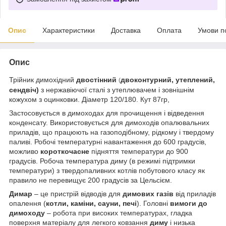
Опис
Характеристики
Доставка
Оплата
Умови п
Опис
Трійник димохідний
двостінний
двоконтурний, утеплений,
(
сендвіч)
з нержавіючої сталі з утеплювачем і зовнішнім
кожухом з оцинковки. Діаметр 120/180. Кут 87гр,
Застосовується в димоходах для прочищення і відведення
конденсату. Використовується для димоходів опалювальних
приладів, що працюють на газоподібному, рідкому і твердому
паливі. Робочі температурні навантаження до 600 градусів,
можливо
короткочасне
підняття температури до 900
градусів. Робоча температура диму (в режимі підтримки
температури) з твердопаливних котлів побутового класу як
правило не перевищує 200 градусів за Цельсієм.
Димар
– це пристрій відводів для
димових газів
від приладів
опалення (
котли, каміни, сауни, печі
). Головні
вимоги до
димоходу
– робота при високих температурах, гладка
поверхня матеріалу для легкого ковзання
диму
і низька