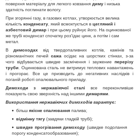
поверхня матеріалу для легкого ковзання
диму
і низька
здатність поглинати вологу.
При згорянні газу, в газових котлах, утворюється велика
кількість
конденсату
, який всмоктується в
цегляний і
азбестовий димар
і при цьому руйнує його. На оцинкованої
же трубі конденсат спочатку роз'їдає цинк, а потім і сам
метал.
В
димоходах
від твердопаливних котлів, камінів та
різноманітних печей
сажа
осідає на шорстких стінках, з-за
чого відбувається швидке засмічення і заужение
перерізу
труби
. Оцинкована сталь не витримує теплових навантажень
і прогорає. Все це призводить до негативних наслідків і
поганій роботі опалювального приладу.
Димоходи з нержавіючої сталі
все переконливіше
показують свою зверхність над іншими
димарями
.
Використання нержавіючих димоходів гарантує:
більш
якісне спалювання
палива;
відмінну тягу
(завдяки гладкій трубі);
швидке прогрівання димоходу
(швидке подолання
порогу конденсатообразования);