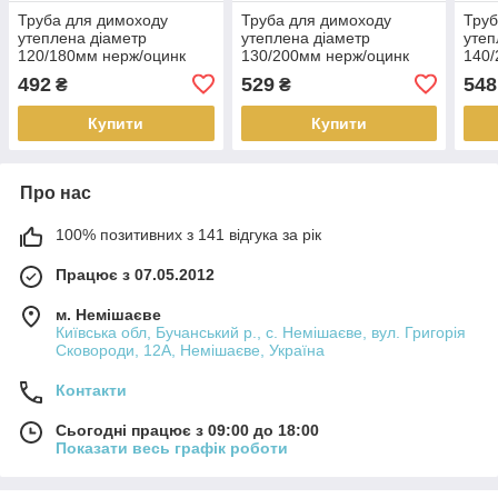
Труба для димоходу
Труба для димоходу
Труб
утеплена діаметр
утеплена діаметр
утеп
120/180мм нерж/оцинк
130/200мм нерж/оцинк
140/
0,25м 0,8мм (сендвіч) AISI
0,25м 0,8мм (сендвіч) AISI
0,25
492
529
548
₴
₴
304
304
304
Купити
Купити
Про нас
100% позитивних з 141 відгука за рік
Працює з 07.05.2012
м. Немішаєве
Київська обл, Бучанський р., с. Немішаєве, вул. Григорія
Сковороди, 12А, Немішаєве, Україна
Контакти
Сьогодні працює з 09:00 до 18:00
Показати весь графік роботи