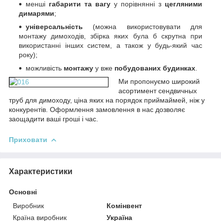
менші
габарити та вагу
у порівнянні з
цегляними
димарями
;
універсальність
(можна використовувати для
монтажу димоходів, збірка яких була б скрутна при
використанні інших систем, а також у будь-який час
року);
можливість
монтажу
у вже
побудованих будинках
.
Ми пропонуємо
широкий
асортимент сендвичных
труб для димоходу, ціна яких на порядок приймай
мей, ніж у
конкурентів. Оформлення замовлення в нас дозволяє
заощадити ваші гроші і час.
Приховати
Характеристики
Основні
Виробник
Комінвент
Країна виробник
Україна