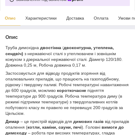
Опис
Характеристики
Доставка
Оплата
Умови п
Опис
Труба димохідна
двостінна
двоконтурна, утеплена,
(
сендвіч)
з нержавіючої сталі з утеплювачем і зовнішнім
кожухом з дзеркальної нержавіючої сталі. Діаметр 120/180.
Довжина 0,25 м, Робоча довжина 0,17 м.
Застосовується для відводу продуктів згоряння від
опалювальних приладів, що працюють на газоподібному,
рідкому і твердому паливі. Робочі температурні навантаження
до 600 градусів, можливо
короткочасне
підняття
температури до 900 градусів. Робоча температура диму (в
режимі підтримки температури) з твердопаливних котлів
побутового класу як правило не перевищує 200 градусів за
Цельсієм.
Димар
– це пристрій відводів для
димових газів
від приладів
опалення (
котли, каміни, сауни, печі
). Головні
вимоги до
димоходу
– робота при високих температурах, гладка