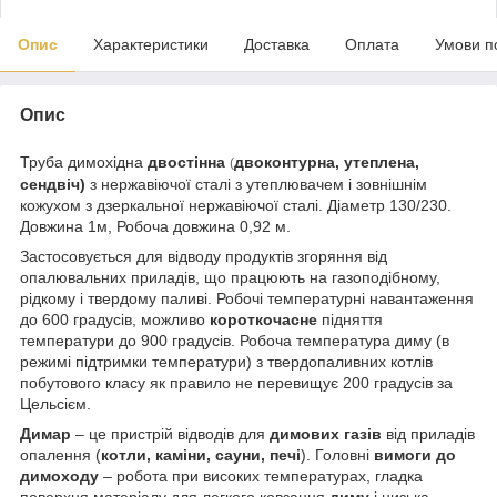
Опис
Характеристики
Доставка
Оплата
Умови п
Опис
Труба димохідна
двостінна
двоконтурна, утеплена,
(
сендвіч)
з нержавіючої сталі з утеплювачем і зовнішнім
кожухом з дзеркальної нержавіючої сталі. Діаметр 130/230.
Довжина 1м, Робоча довжина 0,92 м.
Застосовується для відводу продуктів згоряння від
опалювальних приладів, що працюють на газоподібному,
рідкому і твердому паливі. Робочі температурні навантаження
до 600 градусів, можливо
короткочасне
підняття
температури до 900 градусів. Робоча температура диму (в
режимі підтримки температури) з твердопаливних котлів
побутового класу як правило не перевищує 200 градусів за
Цельсієм.
Димар
– це пристрій відводів для
димових газів
від приладів
опалення (
котли, каміни, сауни, печі
). Головні
вимоги до
димоходу
– робота при високих температурах, гладка
поверхня матеріалу для легкого ковзання
диму
і низька