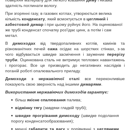
здатність поглинати вологу.
При згорянні газу, в газових котлах, утворюється велика
кількість
конденсату
, який всмоктується в
цегляний і
азбестовий димар
і при цьому руйнує його. На оцинкованої
же трубі конденсат спочатку роз'їдає цинк, а потім і сам
метал.
В
димоходах
від твердопаливних котлів, камінів та
різноманітних печей
сажа
осідає на шорстких стінках, з-за
чого відбувається швидке засмічення і заужение
перерізу
труби
. Оцинкована сталь не витримує теплових навантажень
і прогорає. Все це призводить до негативних наслідків і
поганій роботі опалювального приладу.
Димоходи з нержавіючої сталі
все переконливіше
показують свою зверхність над іншими
димарями
.
Використання нержавіючих димоходів гарантує:
більш
якісне спалювання
палива;
відмінну тягу
(завдяки гладкій трубі);
швидке прогрівання димоходу
(швидке подолання
порогу конденсатообразования);
менші
габарити та вагу
у порівнянні з
цегляними