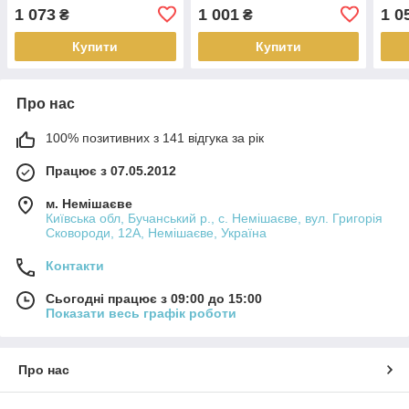
0,5м 0,8мм (сендвіч) AISI
0,25м 1мм (сендвіч) AISI
0,25
1 073
1 001
1 0
₴
₴
304
304
321
Купити
Купити
Про нас
100% позитивних з 141 відгука за рік
Працює з 07.05.2012
м. Немішаєве
Київська обл, Бучанський р., с. Немішаєве, вул. Григорія
Сковороди, 12А, Немішаєве, Україна
Контакти
Сьогодні працює з 09:00 до 15:00
Показати весь графік роботи
Про нас