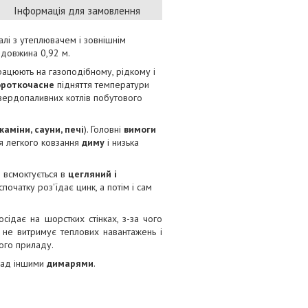
Інформація для замовлення
алі з утеплювачем і зовнішнім
 довжина 0,92 м.
рацюють на газоподібному, рідкому і
ороткочасне
підняття температури
твердопаливних котлів побутового
каміни, сауни, печі
). Головні
вимоги
я легкого ковзання
диму
і низька
й всмоктується в
цегляний і
очатку роз'їдає цинк, а потім і сам
сідає на шорстких стінках, з-за чого
ь не витримує теплових навантажень і
ного приладу.
над іншими
димарями
.