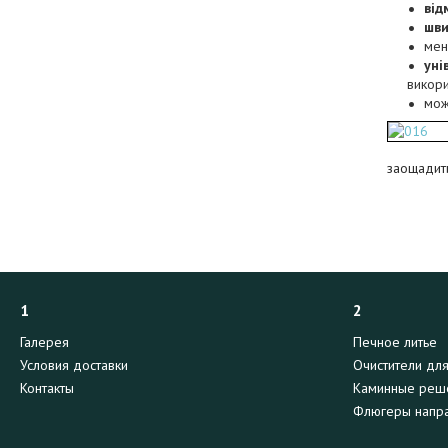
від
шви
ме
уні
викори
мож
заощадити
1
2
Галерея
Печное литье
Условия доставки
Очистители дл
Контакты
Каминные реш
Флюгеры напра