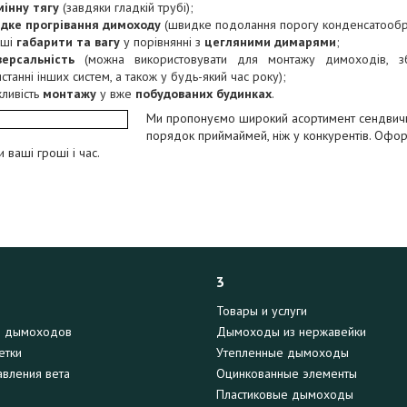
мінну тягу
(завдяки гладкій трубі);
дке прогрівання димоходу
(швидке подолання порогу конденсатообр
нші
габарити та вагу
у порівнянні з
цегляними димарями
;
версальність
(можна використовувати для монтажу димоходів, з
станні інших систем, а також у будь-який час року);
ливість
монтажу
у вже
побудованих будинках
.
Ми пропонуємо
широкий асортимент сендвичн
порядок приймай
мей, ніж у конкурентів. Оф
 ваші гроші і час.
3
Товары и услуги
я дымоходов
Дымоходы из нержавейки
етки
Утепленные дымоходы
вления вета
Оцинкованные элементы
Пластиковые дымоходы