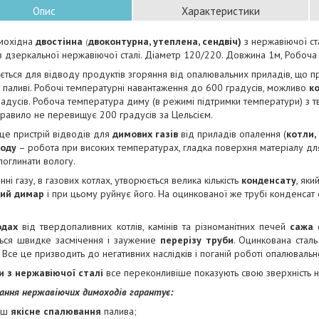
Опис
Характеристики
мохідна
двостінна
двоконтурна, утеплена, сендвіч)
з нержавіючої ст
(
 дзеркальної нержавіючої сталі. Діаметр 120/220. Довжина 1м, Робоча
ється для відводу продуктів згоряння від опалювальних приладів, що п
паливі. Робочі температурні навантаження до 600 градусів, можливо
к
адусів. Робоча температура диму (в режимі підтримки температури) з 
правило не перевищує 200 градусів за Цельсієм.
це пристрій відводів для
димових газів
від приладів опалення (
котли, 
ходу
– робота при високих температурах, гладка поверхня матеріалу дл
 поглинати вологу.
нні газу, в газових котлах, утворюється велика кількість
конденсату
, яки
вий димар
і при цьому руйнує його. На оцинкованої же трубі конденсат сп
одах
від твердопаливних котлів, камінів та різноманітних печей
сажа
о
ться швидке засмічення і заужение
перерізу труби
. Оцинкована стал
 Все це призводить до негативних наслідків і поганій роботі опалюваль
 з нержавіючої сталі
все переконливіше показують свою зверхність 
ання нержавіючих димоходів гарантує:
ьш
якісне спалювання
палива;