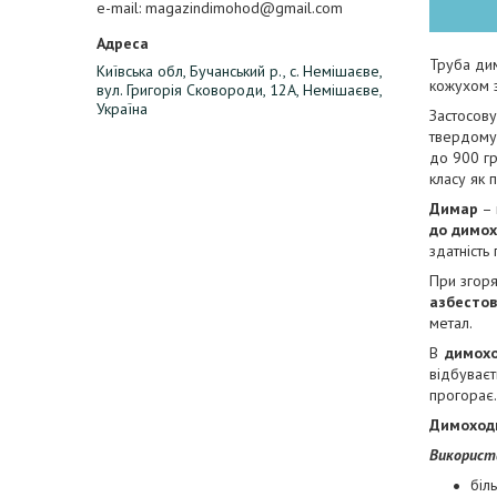
e-mail
magazindimohod@gmail.com
Труба ди
Київська обл, Бучанський р., с. Немішаєве,
кожухом з
вул. Григорія Сковороди, 12А, Немішаєве,
Україна
Застосову
твердому 
до 900 гр
класу як 
Димар
– 
до димо
здатність
При згоря
азбесто
метал.
В
димох
відбуває
прогорає.
Димоходи
Використ
біл