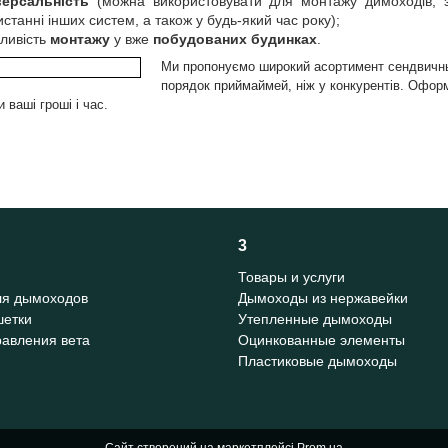
версальність
(можна використовувати для монтажу димоходів, з
станні інших систем, а також у будь-який час року);
ливість
монтажу
у вже
побудованих будинках
.
Ми пропонуємо
широкий асортимент сендвичны
порядок приймай
мей, ніж у конкурентів. Офо
 ваші гроші і час.
3
Товары и услуги
ля дымоходов
Дымоходы из нержавейки
шетки
Утепленные дымоходы
авления вета
Оцинкованные элементы
Пластиковые дымоходы
Сайт створений на маркетплейсі
Prom.ua