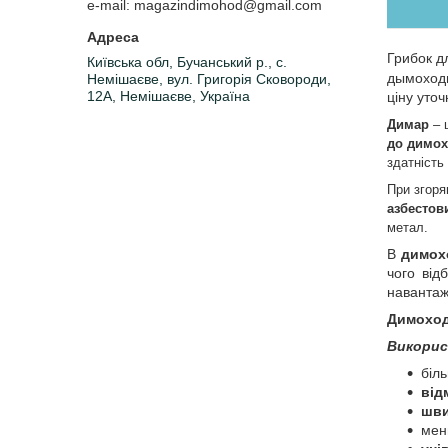
e-mail
magazindimohod@gmail.com
Грибок д
Київська обл, Бучанський р., с.
дымоходн
Немішаєве, вул. Григорія Сковороди,
12А, Немішаєве, Україна
ціну уто
Димар
– 
до димо
здатність
При згоря
азбестов
метал.
В
димох
чого від
навантаж
Димоход
Викорис
біл
від
шви
мен