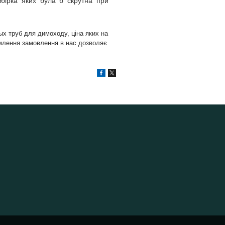
бірка яких була б скрутна при
х труб для димоходу, ціна яких на
рмлення замовлення в нас дозволяє