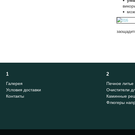
уні
викори
мож
заощадити
1
2
Галерея
Печное литье
Условия доставки
Очистители д
Контакты
Каминные ре
Флюгеры напр