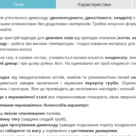
Опис
Характеристики
ля утепленого димоходу
двоконтурного,
двостінного
, сендвіч)
з
(
ыми елементами без додаткових матеріалів. Грибок конусної форм
чнюйте.
це пристрій відводів для
димових газів
від приладів опалення (
котли, к
ходу
– робота при високих температурах, гладка поверхня матеріалу для
 поглинати вологу.
нні газу, в газових котлах, утворюється велика кількість
конденсату
, як
ий димар
і при цьому руйнує його. На оцинкованої же трубі конденсат спо
одах
від твердопаливних котлів, камінів та різноманітних печей
с
бувається швидке засмічення і заужение
перерізу труби
. Оцинк
ень і прогорає. Все це призводить до негативних наслідків і погані
и з нержавіючої сталі
все переконливіше показують свою зверхні
тання нержавіючих димоходів гарантує:
ьш
якісне спалювання
палива;
мінну тягу
(завдяки гладкій трубі);
дке прогрівання димоходу
(швидке подолання порогу конденсат
ші
габарити та вагу
у порівнянні з
цегляними димарями
;