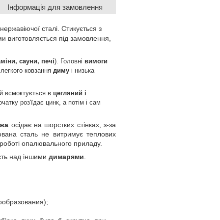
Інформація для замовлення
 нержавіючої сталі. Стикується з
и виготовляється під замовлення,
аміни, сауни, печі
). Головні
вимоги
 легкого ковзання
диму
і низька
ий всмоктується в
цегляний і
чатку роз'їдає цинк, а потім і сам
ажа
осідає на шорстких стінках, з-за
ована сталь не витримує теплових
й роботі опалювального приладу.
сть над іншими
димарями
.
ообразования);