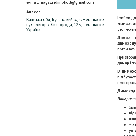
e-mail
magazindimohod@gmail.com
Грибок д
Київська обл, Бучанський р., с. Немішаєве,
дымоходны
вул. Григорія Сковороди, 12А, Немішаєве,
уточнюйте
Україна
Димар
– ц
димоходу
поглинати
При згорян
димар
і п
В
димох
відбуває
прогорає.
Димоходи
Використ
біл
від
шви
ме
уні
викори