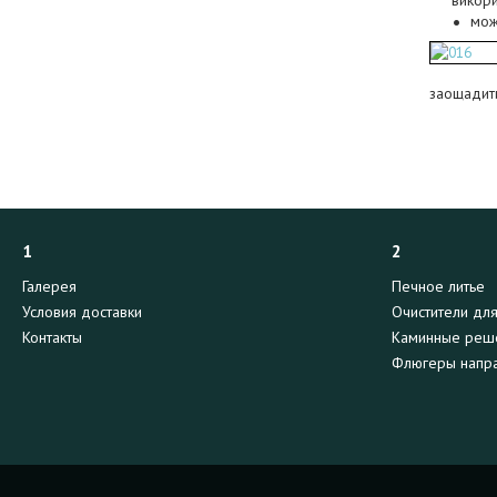
мож
заощадити 
1
2
Галерея
Печное литье
Условия доставки
Очистители дл
Контакты
Каминные реш
Флюгеры напра