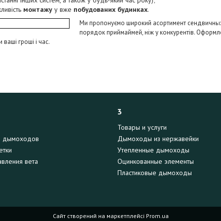
ливість
монтажу
у вже
побудованих будинках
.
Ми пропонуємо
широкий асортимент сендвичных
порядок приймай
мей, ніж у конкурентів. Оформ
ваші гроші і час.
3
Товары и услуги
я дымоходов
Дымоходы из нержавейки
етки
Утепленные дымоходы
вления вета
Оцинкованные элементы
Пластиковые дымоходы
Сайт створений на маркетплейсі
Prom.ua