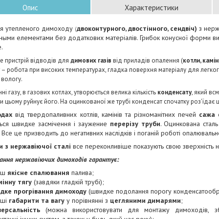
Опис
Характеристики
ля утепленого димоходу
двоконтурного,
двостінного
, сендвіч)
з нерж
(
ми елементами без додаткових матеріалів. Грибок конусної форми виг
.
е пристрій відводів для
димових газів
від приладів опалення (
котли, каміни
– робота при високих температурах, гладка поверхня матеріалу для легко
 вологу.
ні газу, в газових котлах, утворюється велика кількість
конденсату
, який вс
ри цьому руйнує його. На оцинкованої же трубі конденсат спочатку роз'їдає ци
одах
від твердопаливних котлів, камінів та різноманітних печей
сажа
о
ться швидке засмічення і заужение
перерізу труби
. Оцинкована стал
 Все це призводить до негативних наслідків і поганій роботі опалюваль
 з нержавіючої сталі
все переконливіше показують свою зверхність 
ання нержавіючих димоходів гарантує:
ьш
якісне спалювання
палива;
мінну тягу
(завдяки гладкій трубі);
дке прогрівання димоходу
(швидке подолання порогу конденсатообр
нші
габарити та вагу
у порівнянні з
цегляними димарями
;
версальність
(можна використовувати для монтажу димоходів, з
станні інших систем, а також у будь-який час року);