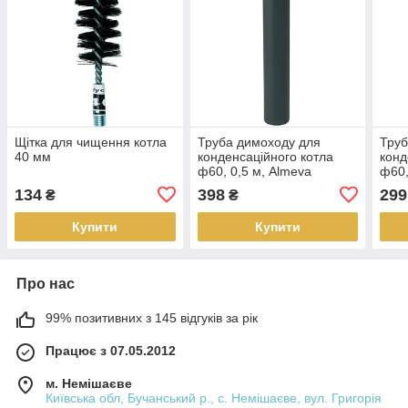
Щітка для чищення котла
Труба димоходу для
Труб
40 мм
конденсаційного котла
конд
ф60, 0,5 м, Almeva
ф60,
134
398
299
₴
₴
Купити
Купити
Про нас
99% позитивних з 145 відгуків за рік
Працює з 07.05.2012
м. Немішаєве
Київська обл, Бучанський р., с. Немішаєве, вул. Григорія