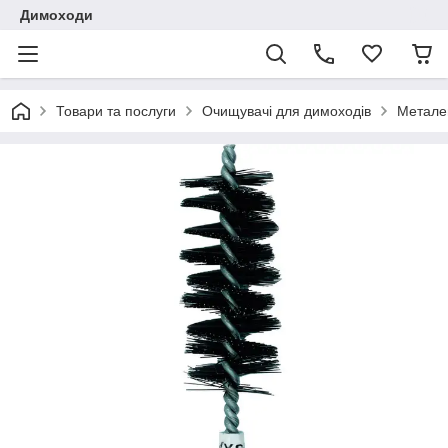
Димоходи
Товари та послуги
Очищувачі для димоходів
Металев