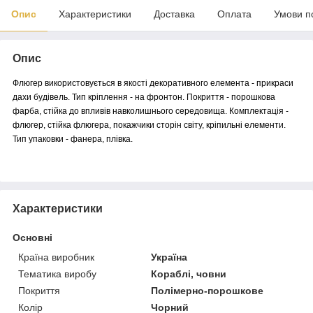
Опис
Характеристики
Доставка
Оплата
Умови п
Опис
Флюгер використовується в якості декоративного елемента - прикраси
дахи будівель. Тип кріплення - на фронтон. Покриття - порошкова
фарба, стійка до впливів навколишнього середовища. Комплектація -
флюгер, стійка флюгера, покажчики сторін світу, кріпильні елементи.
Тип упаковки - фанера, плівка.
Характеристики
Основні
Країна виробник
Україна
Тематика виробу
Кораблі, човни
Покриття
Полімерно-порошкове
Колір
Чорний