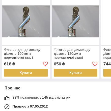
Флюгер для димоходу
Флюгер для димоходу
Флю
діаметр 100мм з
діаметр 120мм з
діам
нержавіючої сталі
нержавіючої сталі
нерж
618
656
744
₴
₴
Купити
Купити
Про нас
99% позитивних з 145 відгуків за рік
Працює з 07.05.2012