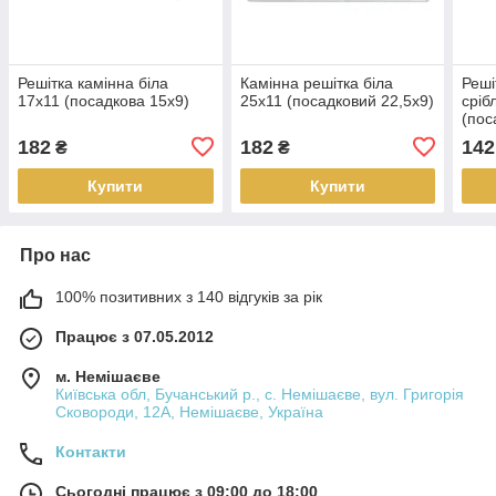
Решітка камінна біла
Камінна решітка біла
Реші
17х11 (посадкова 15х9)
25х11 (посадковий 22,5х9)
сріб
(пос
182
182
142
₴
₴
Купити
Купити
Про нас
100% позитивних з 140 відгуків за рік
Працює з 07.05.2012
м. Немішаєве
Київська обл, Бучанський р., с. Немішаєве, вул. Григорія
Сковороди, 12А, Немішаєве, Україна
Контакти
Сьогодні працює з 09:00 до 18:00