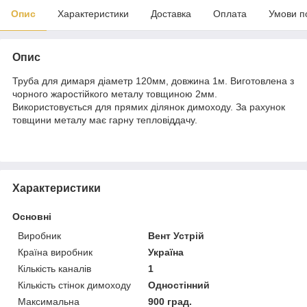
Опис
Характеристики
Доставка
Оплата
Умови п
Опис
Труба для димаря діаметр 120мм, довжина 1м. Виготовлена з
чорного жаростійкого металу товщиною 2мм.
Використовується для прямих ділянок димоходу. За рахунок
товщини металу має гарну тепловіддачу.
Характеристики
Основні
Виробник
Вент Устрій
Країна виробник
Україна
Кількість каналів
1
Кількість стінок димоходу
Одностінний
Максимальна
900 град.