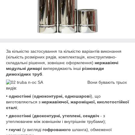
За кількістю застосування та кількістю варіантів виконання
(кількість розмірних рядів, комплектація, конструктивно-
складальні рішення, зовнішнє оформлення)
нержавіючі
модульні димарі
випереджають інші
різновиди
димохідних труб
.
Вони бувають трьох
видів:
•
одностінні
(
одноконтурні, одношарові
), що
виготовляються з
нержавіючої, жароміцної, кислотостійкої
сталі
;
•
двохстінні
(
двоконтурні, утеплені, сендвіч
- з
утеплювачем між зовнішнім і внутрішнім трубами);
•
гнучкі
(у вигляді
гофрованого
шланга), обмеженої