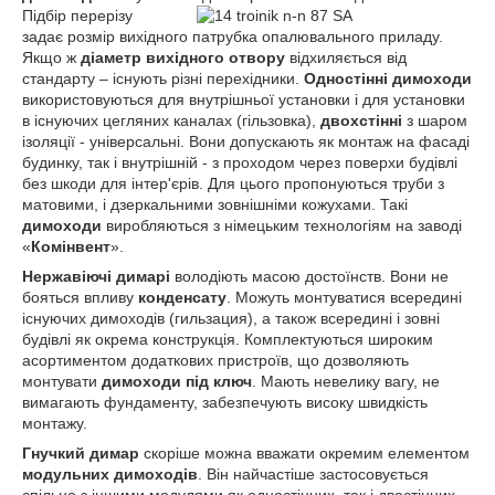
Підбір перерізу
задає розмір вихідного патрубка опалювального приладу.
Якщо ж
діаметр вихідного отвору
відхиляється від
стандарту – існують різні перехідники.
Одностінні димоходи
використовуються для внутрішньої установки і для установки
в існуючих цегляних каналах (гільзовка),
двохстінні
з шаром
ізоляції - універсальні. Вони допускають як монтаж на фасаді
будинку, так і внутрішній - з проходом через поверхи будівлі
без шкоди для інтер'єрів. Для цього пропонуються труби з
матовими, і дзеркальними зовнішніми кожухами. Такі
димоходи
виробляються з німецьким технологіям на заводі
«
Комінвент
».
Нержавіючі димарі
володіють масою достоїнств. Вони не
бояться впливу
конденсату
. Можуть монтуватися всередині
існуючих димоходів (гильзация), а також всередині і зовні
будівлі як окрема конструкція. Комплектуються широким
асортиментом додаткових пристроїв, що дозволяють
монтувати
димоходи під ключ
. Мають невелику вагу, не
вимагають фундаменту, забезпечують високу швидкість
монтажу.
Гнучкий димар
скоріше можна вважати окремим елементом
модульних димоходів
. Він найчастіше застосовується