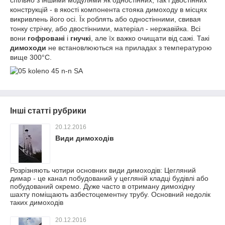
спільно з іншими модулями як одностінних, так і двостінних
конструкцій - в якості компонента стояка димоходу в місцях
викривлень його осі. Їх роблять або одностінними, свивая
тонку стрічку, або двостінними, матеріал - нержавійка. Всі
вони
гофровані
і
гнучкі
, але їх важко очищати від сажі. Такі
димоходи
не встановлюються на приладах з температурою
вище 300°С.
Інші статті рубрики
20.12.2016
Види димоходів
Розрізняють чотири основних види димоходів: Цегляний
димар - це канал побудований у цегляній кладці будівлі або
побудований окремо. Дуже часто в отриману димохідну
шахту поміщають азбестоцементну трубу. Основний недолік
таких димоходів
20.12.2016