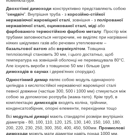
номенклатури.
Двохстінні димоходи
конструктивно представляють собою
"
сендвіч
". Внутрішня труба - з
корозійно-стійкої
нержавіючої жароміцної сталі
, зовнішня - з
полірованої
нержавіючої сталі, оцинкованої сталі, міді
або
фарбованого термостійкою фарбою металу
. Простір між
трубами заповнюється негорючим, не виділяє при нагріванні
ніяких шкідливих газів або речовин утеплювачем –
базальтової ватою
або
вермікулітом
. Товщина
теплоізоляції становить 30 мм, і цього достатньо, щоб
температура на зовнішній оболонці не перевищувала 80°С.
Але існують вироби з товщиною 50 мм і більше (для
димоходів в саунах
і дерев'яних спорудах).
Одностінний димар
являє собою модуль одинарного
циліндра з кислотостійкої нержавіючої жароміцної сталі
певної довжини (частіше 300, 500 і 1000 мм) стикуються між
собою за допомогою розтруба (мама-тато). Крім труб, в
комплектацію
димоходів
входять коліна, трійники,
конденсатозбірник, опорні елементи, перехідники тощо
Всі
модульні димарі
мають стандартні розміри внутрішніх
діаметрів - 80, 100, 110, 120, 125, 130, 140, 150, 160, 180,
200, 220, 230, 250, 300, 350, 400, 450, 500мм.
Промислові
димоходи
можуть мати
діаметри навіть понад 1000 мм.